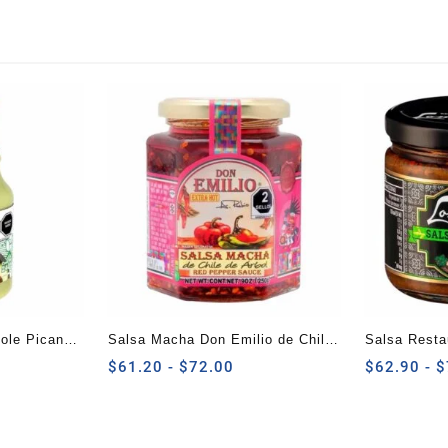
ole Picante
Salsa Macha Don Emilio de Chile
Salsa Resta
ngo
de Árbol 250 G
Rango
Chimichurri
$
61.20
-
$
72.00
$
62.90
-
$
de
cios:
precios:
sde
desde