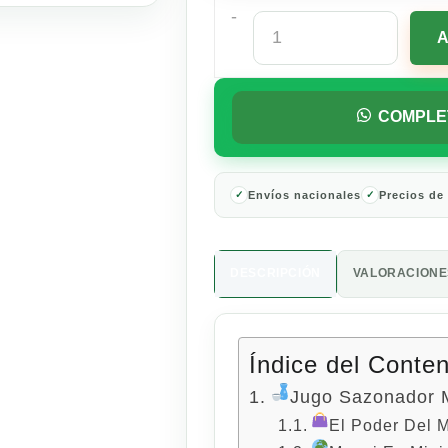
-
Jugo
Sazonador
Maggi
45
Ml
COMPLE
cantidad
Envíos nacionales
Precios de
DESCRIPCIÓN
VALORACIONES
Índice del Conte
Jugo Sazonador 
El Poder Del M