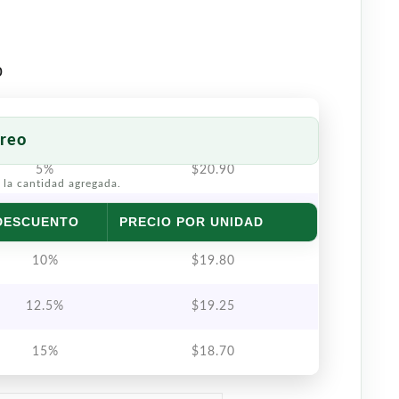
o
reo
5%
$
20.90
 la cantidad agregada.
7.5%
$
20.35
DESCUENTO
PRECIO POR UNIDAD
10%
$
19.80
12.5%
$
19.25
15%
$
18.70