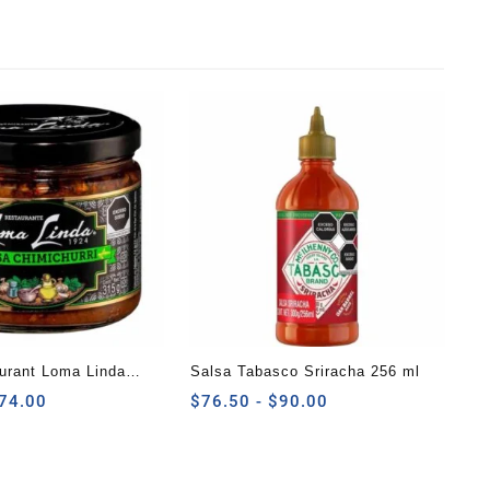
urant Loma Linda
Salsa Tabasco Sriracha 256 ml
 315 G
Rango
Rango
74.00
$
76.50
-
$
90.00
de
de
precios:
precios:
desde
desde