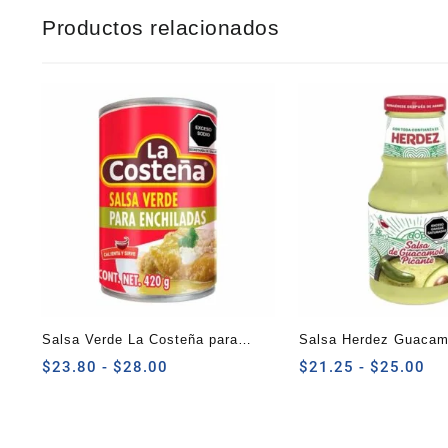
Productos relacionados
Salsa Verde La Costeña para
Salsa Herdez Guacam
Enchiladas 420 g
Rango
240 G
Ra
$
23.80
-
$
28.00
$
21.25
-
$
25.00
de
de
precios:
pre
desde
de