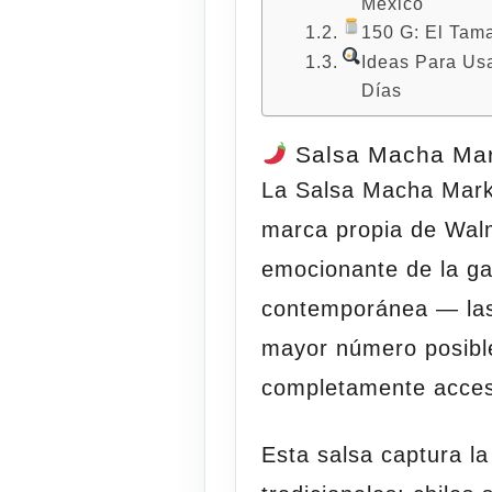
México
150 G: El Tam
Ideas Para Us
Días
Salsa Macha Mar
La
Salsa Macha Mark
marca propia de Walm
emocionante de la g
contemporánea — las
mayor número posibl
completamente acces
Esta salsa captura l