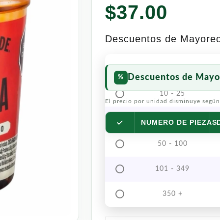
$
37.00
Descuentos de Mayore
Descuentos de Mayo
10 - 25
El precio por unidad disminuye según
26 - 49
NUMERO DE PIEZAS
50 - 100
101 - 349
350 +