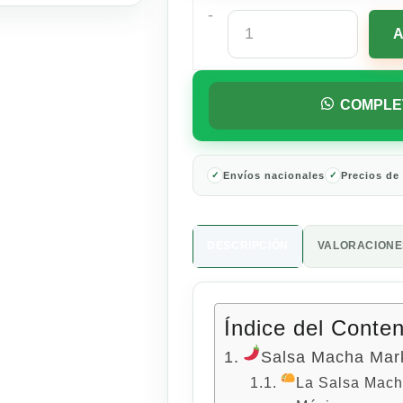
-
Salsa
Macha
Marketside
150
G
COMPLE
cantidad
Envíos nacionales
Precios de
DESCRIPCIÓN
VALORACIONES
Índice del Conte
Salsa Macha Mar
La Salsa Mach