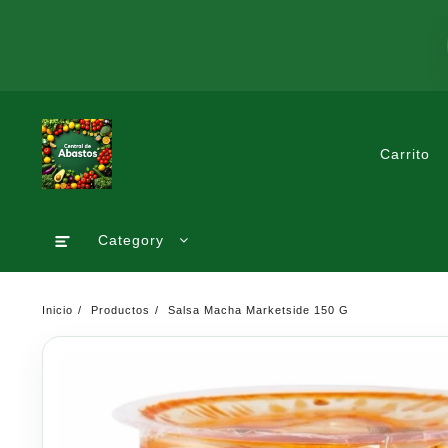
Saltar
al
contenido
Carrito
Category
Inicio
Productos
Salsa Macha Marketside 150 G