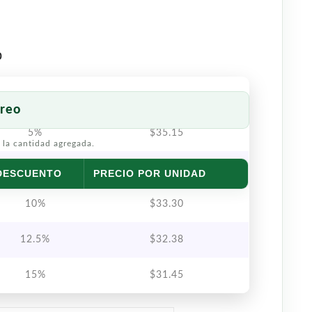
o
reo
5%
$
35.15
 la cantidad agregada.
7.5%
$
34.23
DESCUENTO
PRECIO POR UNIDAD
10%
$
33.30
12.5%
$
32.38
15%
$
31.45