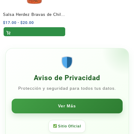
Salsa Herdez Bravas de Chile
de Árbol 145 g
Rango
$
17.00
-
$
20.00
de
precios:
desde
$17.00
hasta
$20.00
Aviso de Privacidad
Protección y seguridad para todos tus datos.
Ver Más
Sitio Oficial