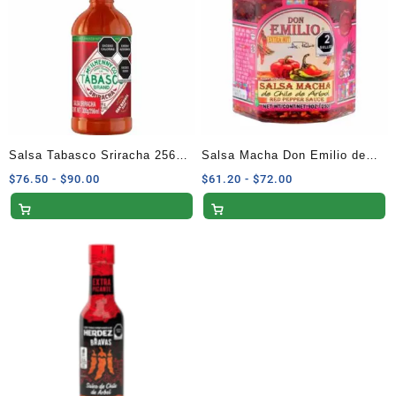
$39.00
$39.00
Salsa Tabasco Sriracha 256
Salsa Macha Don Emilio de
ml
Chile de Árbol 250 G
Rango
Rango
$
76.50
-
$
90.00
$
61.20
-
$
72.00
de
de
precios:
precios:
desde
desde
$76.50
$61.20
hasta
hasta
$90.00
$72.00