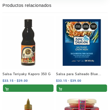
Productos relacionados
Salsa Teriyaky Kaporo 350 G
Salsa para Salteado Blue
Dragon Chow Mein 120 g
Rango
Rango
$
33.15
-
$
39.00
$
33.15
-
$
39.00
de
de
precios:
precios:
desde
desde
$33.15
$33.15
hasta
hasta