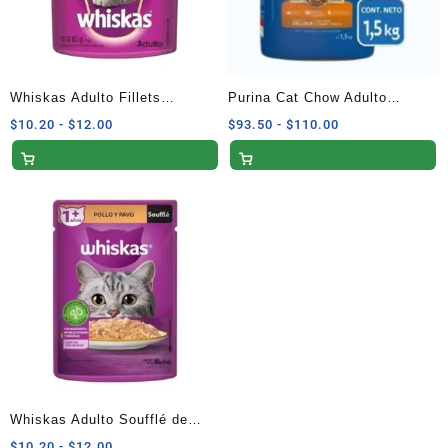
Whiskas Adulto Fillets
Purina Cat Chow Adulto
Brochetas con Res 85g
Esterilizados Sabor Pescado
Rango
Rango
$
10.20
-
$
12.00
$
93.50
-
$
110.00
de
de
1.5 Kg
precios:
precios:
desde
desde
$10.20
$93.50
hasta
hasta
$12.00
$110.00
Whiskas Adulto Soufflé de
Pavo y Pollo 85 Gramos
Rango
$
10.20
-
$
12.00