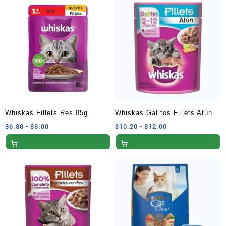
Whiskas Fillets Res 85g
Whiskas Gatitos Fillets Atún
85g
Rango
Rango
$
6.80
-
$
8.00
$
10.20
-
$
12.00
de
de
precios:
precios:
desde
desde
$6.80
$10.20
hasta
hasta
$8.00
$12.00