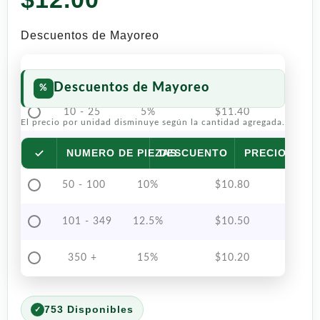
Descuentos de Mayoreo
Descuentos de Mayoreo
10 - 25
5%
$
11.40
El precio por unidad disminuye según la cantidad agregada.
26 - 49
7.5%
$
11.10
NUMERO DE PIEZAS
DESCUENTO
PRECIO POR 
50 - 100
10%
$
10.80
101 - 349
12.5%
$
10.50
350 +
15%
$
10.20
753 Disponibles