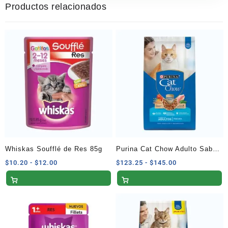
Productos relacionados
Whiskas Soufflé de Res 85g
Purina Cat Chow Adulto Sabor
Pescado 3 Kg
Rango
Rango
$
10.20
-
$
12.00
$
123.25
-
$
145.00
de
de
precios:
precios:
desde
desde
$10.20
$123.25
hasta
hasta
$12.00
$145.00