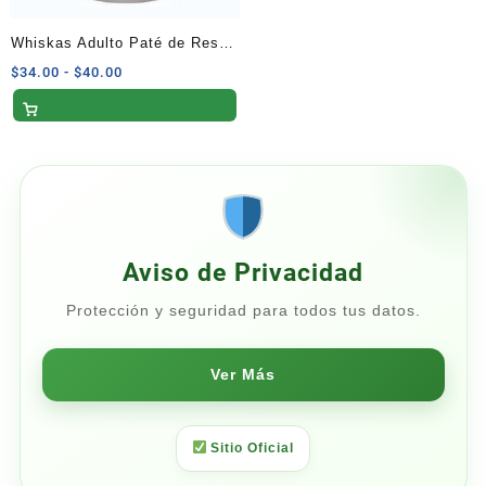
Whiskas Adulto Paté de Res
350 G
Rango
$
34.00
-
$
40.00
de
precios:
desde
$34.00
hasta
$40.00
Aviso de Privacidad
Protección y seguridad para todos tus datos.
Ver Más
Sitio Oficial