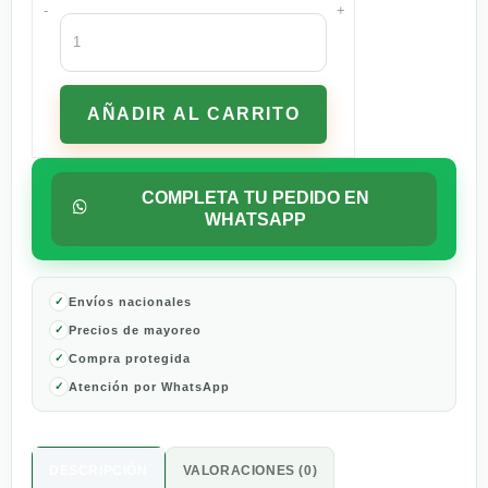
-
+
Whiskas
Adulto
Carne
3
AÑADIR AL CARRITO
kg
cantidad
COMPLETA TU PEDIDO EN
WHATSAPP
Envíos nacionales
Precios de mayoreo
Compra protegida
Atención por WhatsApp
DESCRIPCIÓN
VALORACIONES (0)