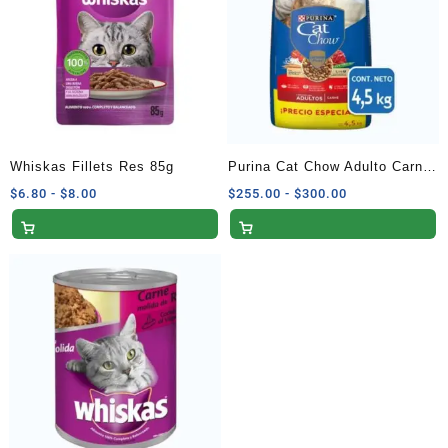
Whiskas Fillets Res 85g
Purina Cat Chow Adulto Carne
4.5 kg
Rango
Rango
$
6.80
-
$
8.00
$
255.00
-
$
300.00
de
de
precios:
precios:
desde
desde
$6.80
$255.00
hasta
hasta
$8.00
$300.00