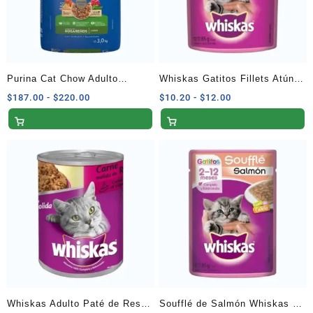
Purina Cat Chow Adulto
Whiskas Gatitos Fillets Atún
Hogareño Sabor Carne 3 Kg
85g
Rango
Rango
$
187.00
-
$
220.00
$
10.20
-
$
12.00
de
de
precios:
precios:
desde
desde
$187.00
$10.20
hasta
hasta
$220.00
$12.00
Whiskas Adulto Paté de Res
Soufflé de Salmón Whiskas de