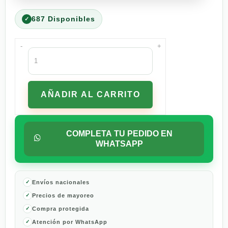
687 Disponibles
-
+
Whiskas
para
Gato
Adulto
AÑADIR AL CARRITO
Soufflé
de
Atún
y
COMPLETA TU PEDIDO EN
Sardina
WHATSAPP
85
Gramos
cantidad
Envíos nacionales
Precios de mayoreo
Compra protegida
Atención por WhatsApp