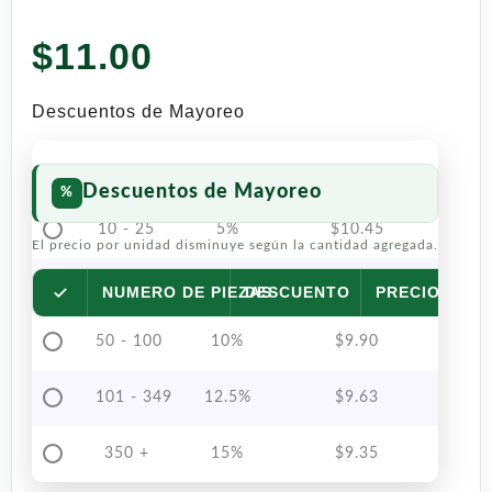
$
11.00
Descuentos de Mayoreo
Descuentos de Mayoreo
10 - 25
5%
$
10.45
El precio por unidad disminuye según la cantidad agregada.
26 - 49
7.5%
$
10.18
NUMERO DE PIEZAS
DESCUENTO
PRECIO POR 
50 - 100
10%
$
9.90
101 - 349
12.5%
$
9.63
350 +
15%
$
9.35