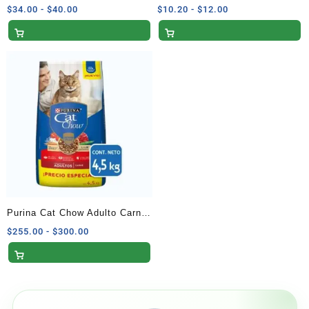
350 G
85g
Rango
Rango
$
34.00
-
$
40.00
$
10.20
-
$
12.00
de
de
precios:
precios:
desde
desde
$34.00
$10.20
hasta
hasta
$40.00
$12.00
Purina Cat Chow Adulto Carne
4.5 kg
Rango
$
255.00
-
$
300.00
de
precios:
desde
$255.00
hasta