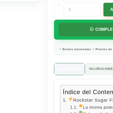
-
Rockstar
Sugar
Free
473ml
cantidad
COMPLE
Envíos nacionales
Precios de
DESCRIPCIÓN
VALORACIONES
Índice del Conte
Rockstar Sugar F
La misma pote