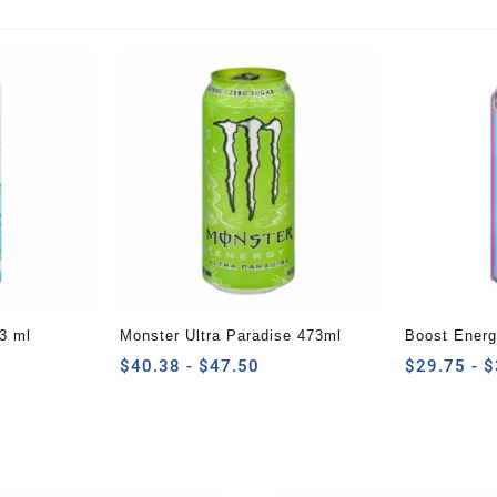
3 ml
Monster Ultra Paradise 473ml
Boost Energ
ngo
Rango
473ml
$
40.38
-
$
47.50
$
29.75
-
$
de
cios:
precios:
sde
desde
3.75
$40.38
sta
hasta