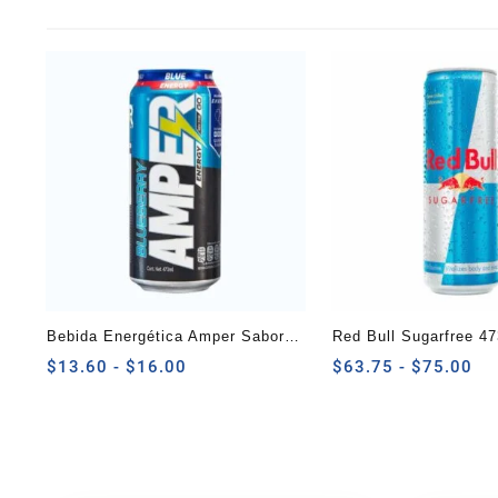
Bebida Energética Amper Sabor
Red Bull Sugarfree 47
Blueberry 473 ml
Rango
Ra
$
13.60
-
$
16.00
$
63.75
-
$
75.00
de
de
precios:
pre
desde
de
$13.60
$6
hasta
ha