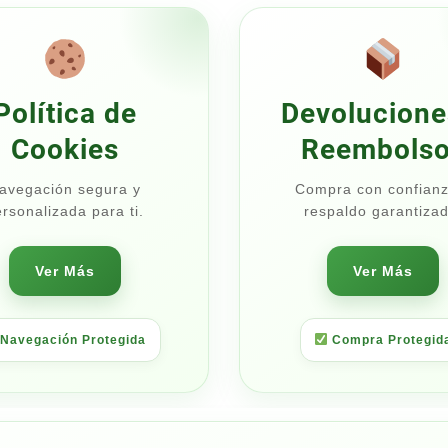
5.00
$47.50
Política de
Devolucione
Cookies
Reembols
avegación segura y
Compra con confianz
rsonalizada para ti.
respaldo garantizad
Ver Más
Ver Más
Navegación Protegida
Compra Protegid