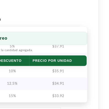
o
reo
5%
$
37.91
 la cantidad agregada.
7.5%
$
36.91
DESCUENTO
PRECIO POR UNIDAD
10%
$
35.91
12.5%
$
34.91
15%
$
33.92