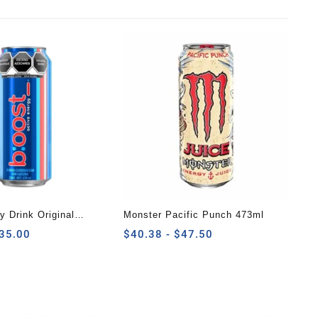
y Drink Original
Monster Pacific Punch 473ml
Rango
Rango
35.00
$
40.38
-
$
47.50
de
de
precios:
precios:
desde
desde
$29.75
$40.38
hasta
hasta