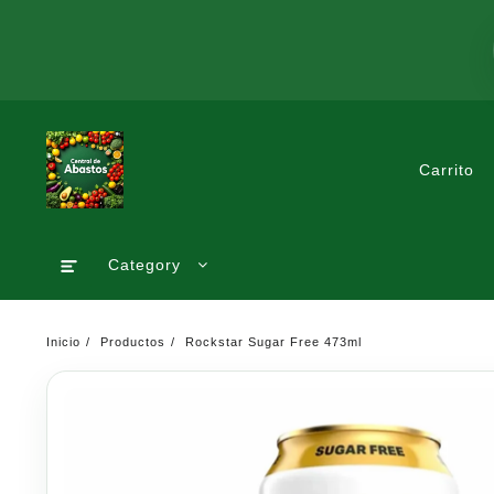
Saltar
al
contenido
Carrito
Category
Inicio
Productos
Rockstar Sugar Free 473ml