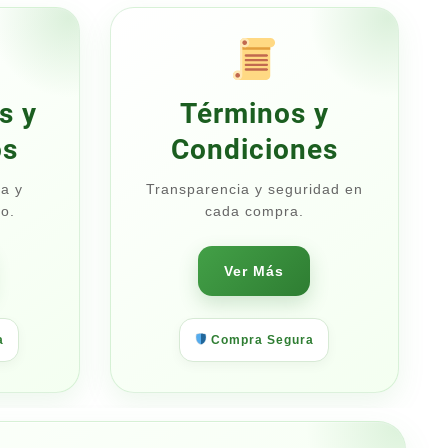
$35.00
$47.50
s y
Términos y
os
Condiciones
a y
Transparencia y seguridad en
o.
cada compra.
Ver Más
a
Compra Segura