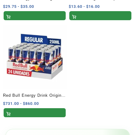
473ml
Sabor Blueberry 473 ml
Rango
Rango
$
29.75
-
$
35.00
$
13.60
-
$
16.00
de
de
precios:
precios:
desde
desde
$29.75
$13.60
hasta
hasta
$35.00
$16.00
Red Bull Energy Drink Original
Pack 24 Latas 250ml
Rango
$
731.00
-
$
860.00
de
precios:
desde
$731.00
hasta