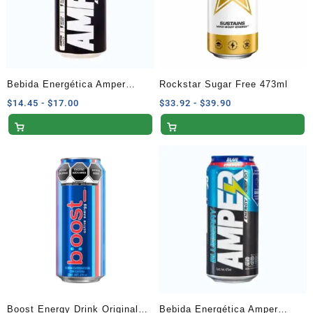
Bebida Energética Amper
Rockstar Sugar Free 473ml
Sabor Original 473 ml
Rango
Rango
$
14.45
-
$
17.00
$
33.92
-
$
39.90
de
de
precios:
precios:
desde
desde
$14.45
$33.92
hasta
hasta
$17.00
$39.90
Boost Energy Drink Original
Bebida Energética Amper