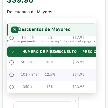
Descuentos de Mayoreo
Descuentos de Mayoreo
10 - 25
5%
$
37.91
El precio por unidad disminuye según la cantidad agregada.
26 - 49
7.5%
$
36.91
NUMERO DE PIEZAS
DESCUENTO
PRECIO POR 
50 - 100
10%
$
35.91
101 - 349
12.5%
$
34.91
350 +
15%
$
33.92
-
+
Rockstar