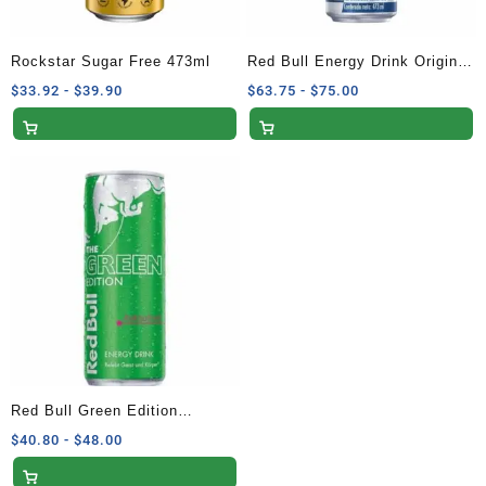
Rockstar Sugar Free 473ml
Red Bull Energy Drink Original
473ml
Rango
Rango
$
33.92
-
$
39.90
$
63.75
-
$
75.00
de
de
precios:
precios:
desde
desde
$33.92
$63.75
hasta
hasta
$39.90
$75.00
Red Bull Green Edition
Dragonfruit 250ml
Rango
$
40.80
-
$
48.00
de
precios: