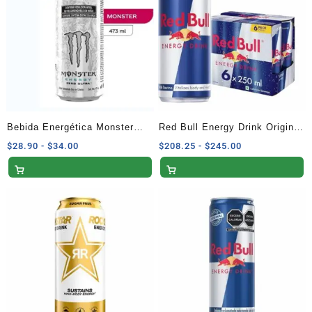
Bebida Energética Monster
Red Bull Energy Drink Original
Zero Ultra 473 ml
Pack 6 Latas 250 ml
Rango
Rango
$
28.90
-
$
34.00
$
208.25
-
$
245.00
de
de
precios:
precios:
desde
desde
$28.90
$208.25
hasta
hasta
$34.00
$245.00