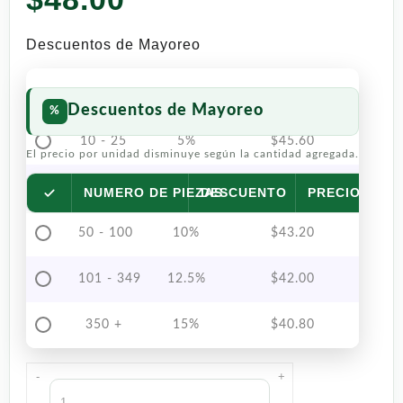
Descuentos de Mayoreo
Descuentos de Mayoreo
10 - 25
5%
$
45.60
El precio por unidad disminuye según la cantidad agregada.
26 - 49
7.5%
$
44.40
NUMERO DE PIEZAS
DESCUENTO
PRECIO POR 
50 - 100
10%
$
43.20
101 - 349
12.5%
$
42.00
350 +
15%
$
40.80
-
+
Red