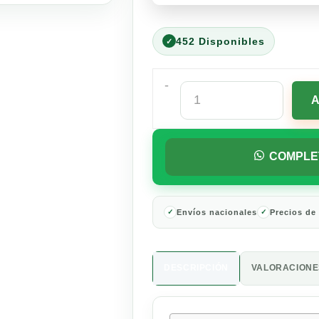
452 Disponibles
-
Purina
Cat
Chow
Defense
Plus
COMPLE
Adultos
Carne
3
Kg
Envíos nacionales
Precios de
cantidad
DESCRIPCIÓN
VALORACIONES