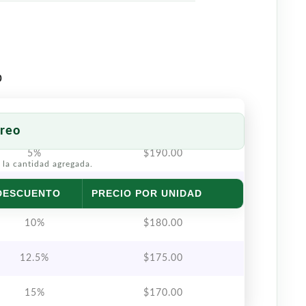
o
reo
5%
$
190.00
 la cantidad agregada.
7.5%
$
185.00
DESCUENTO
PRECIO POR UNIDAD
10%
$
180.00
12.5%
$
175.00
15%
$
170.00