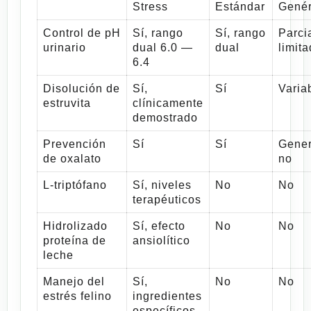
Stress
Estándar
Genér
Control de pH
Sí, rango
Sí, rango
Parci
urinario
dual 6.0 —
dual
limit
6.4
Disolución de
Sí,
Sí
Varia
estruvita
clínicamente
demostrado
Prevención
Sí
Sí
Gene
de oxalato
no
L-triptófano
Sí, niveles
No
No
terapéuticos
Hidrolizado
Sí, efecto
No
No
proteína de
ansiolítico
leche
Manejo del
Sí,
No
No
estrés felino
ingredientes
específicos