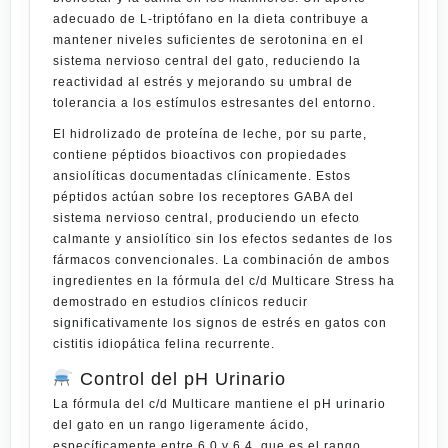
adecuado de L-triptófano en la dieta contribuye a
mantener niveles suficientes de serotonina en el
sistema nervioso central del gato, reduciendo la
reactividad al estrés y mejorando su umbral de
tolerancia a los estímulos estresantes del entorno.
El
hidrolizado de proteína de leche
, por su parte,
contiene péptidos bioactivos con propiedades
ansiolíticas documentadas clínicamente. Estos
péptidos actúan sobre los receptores GABA del
sistema nervioso central, produciendo un efecto
calmante y ansiolítico sin los efectos sedantes de los
fármacos convencionales. La combinación de ambos
ingredientes en la fórmula del c/d Multicare Stress ha
demostrado en estudios clínicos reducir
significativamente los signos de estrés en gatos con
cistitis idiopática felina recurrente.
Control del pH Urinario
La fórmula del
c/d Multicare
mantiene el pH urinario
del gato en un rango ligeramente ácido,
específicamente entre 6.0 y 6.4, que es el rango