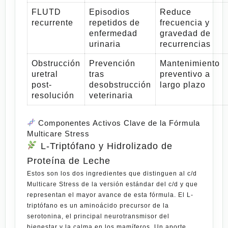
FLUTD
Episodios
Reduce
recurrente
repetidos de
frecuencia y
enfermedad
gravedad de
urinaria
recurrencias
Obstrucción
Prevención
Mantenimiento
uretral
tras
preventivo a
post-
desobstrucción
largo plazo
resolución
veterinaria
Componentes Activos Clave de la Fórmula
Multicare Stress
L-Triptófano y Hidrolizado de
Proteína de Leche
Estos son los dos ingredientes que distinguen al
c/d
Multicare Stress
de la versión estándar del c/d y que
representan el mayor avance de esta fórmula. El
L-
triptófano
es un aminoácido precursor de la
serotonina, el principal neurotransmisor del
bienestar y la calma en los mamíferos. Un aporte