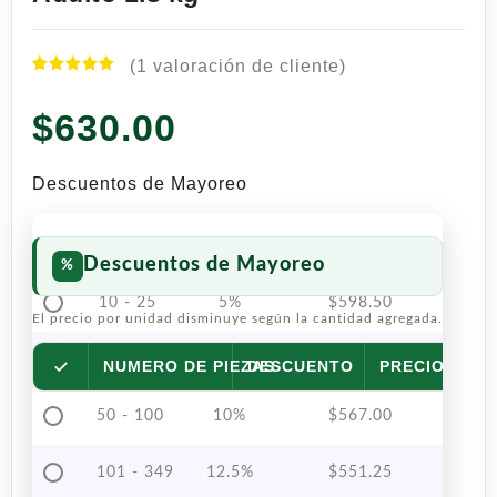
(
1
valoración de cliente)
Valorado
1
con
5.00
$
630.00
de 5 en
base a
valoración
de un
Descuentos de Mayoreo
cliente
Descuentos de Mayoreo
10 - 25
5%
$
598.50
El precio por unidad disminuye según la cantidad agregada.
26 - 49
7.5%
$
582.75
NUMERO DE PIEZAS
DESCUENTO
PRECIO POR 
50 - 100
10%
$
567.00
101 - 349
12.5%
$
551.25