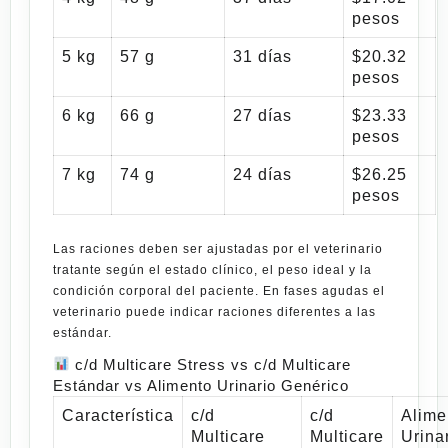
pesos
5 kg
57 g
31 días
$20.32
pesos
6 kg
66 g
27 días
$23.33
pesos
7 kg
74 g
24 días
$26.25
pesos
Las raciones deben ser ajustadas por el veterinario
tratante según el estado clínico, el peso ideal y la
condición corporal del paciente. En fases agudas el
veterinario puede indicar raciones diferentes a las
estándar.
c/d Multicare Stress vs c/d Multicare
Estándar vs Alimento Urinario Genérico
Característica
c/d
c/d
Alime
Multicare
Multicare
Urina