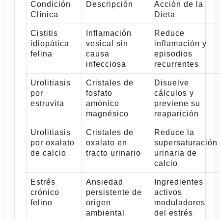
Condición
Descripción
Acción de la
Clínica
Dieta
Cistitis
Inflamación
Reduce
idiopática
vesical sin
inflamación y
felina
causa
episodios
infecciosa
recurrentes
Urolitiasis
Cristales de
Disuelve
por
fosfato
cálculos y
estruvita
amónico
previene su
magnésico
reaparición
Urolitiasis
Cristales de
Reduce la
por oxalato
oxalato en
supersaturación
de calcio
tracto urinario
urinaria de
calcio
Estrés
Ansiedad
Ingredientes
crónico
persistente de
activos
felino
origen
moduladores
ambiental
del estrés