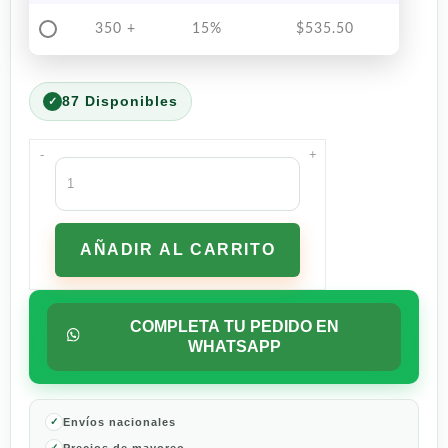
350 +
15%
$
535.50
87 Disponibles
-
+
Hill's
Prescription
Diet
c/d
AÑADIR AL CARRITO
Urinary
Care
Multicare
Stress
COMPLETA TU PEDIDO EN
Alimento
WHATSAPP
Seco
Para
Gato
Adulto
Envíos nacionales
1.8
Precios de mayoreo