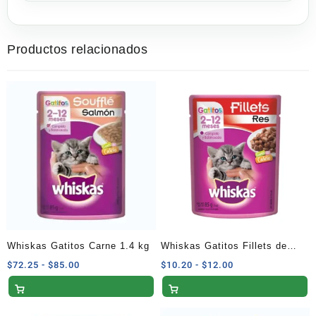
Productos relacionados
Whiskas Gatitos Carne 1.4 kg
Whiskas Gatitos Fillets de
Res 85g
Rango
Rango
$
72.25
-
$
85.00
$
10.20
-
$
12.00
de
de
precios:
precios:
desde
desde