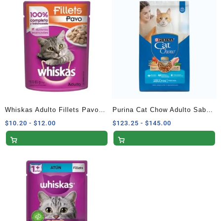
$72.25
$10.20
hasta
hasta
$85.00
$12.00
Whiskas Adulto Fillets Pavo
Purina Cat Chow Adulto Sabor
85g
Pescado 3 Kg
Rango
Rango
$
10.20
-
$
12.00
$
123.25
-
$
145.00
de
de
precios:
precios:
desde
desde
$10.20
$123.25
hasta
hasta
$12.00
$145.00