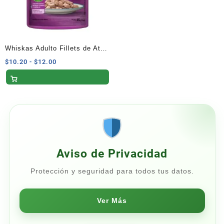
Whiskas Adulto Fillets de Atún
85 Gramos
Rango
$
10.20
-
$
12.00
de
precios:
desde
$10.20
hasta
$12.00
Aviso de Privacidad
Protección y seguridad para todos tus datos.
Ver Más