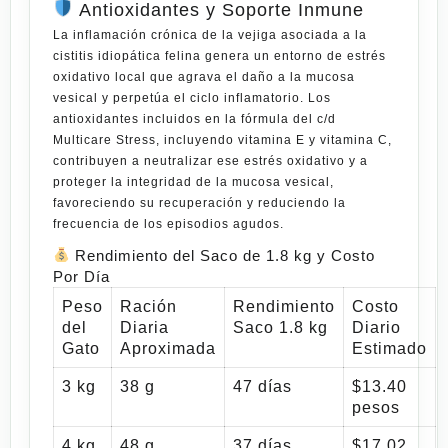
Antioxidantes y Soporte Inmune
La inflamación crónica de la vejiga asociada a la
cistitis idiopática felina genera un entorno de estrés
oxidativo local que agrava el daño a la mucosa
vesical y perpetúa el ciclo inflamatorio. Los
antioxidantes incluidos en la fórmula del c/d
Multicare Stress, incluyendo vitamina E y vitamina C,
contribuyen a neutralizar ese estrés oxidativo y a
proteger la integridad de la mucosa vesical,
favoreciendo su recuperación y reduciendo la
frecuencia de los episodios agudos.
Rendimiento del Saco de 1.8 kg y Costo
Por Día
Peso
Ración
Rendimiento
Costo
del
Diaria
Saco 1.8 kg
Diario
Gato
Aproximada
Estimado
3 kg
38 g
47 días
$13.40
pesos
4 kg
48 g
37 días
$17.02