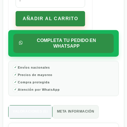
de
Afeitar
EOS
AÑADIR AL CARRITO
Aroma
Vainilla
Bliss
207
COMPLETA TU PEDIDO EN
ml
WHATSAPP
cantidad
Envíos nacionales
Precios de mayoreo
Compra protegida
Atención por WhatsApp
VALORACIONES (0)
META INFORMACIÓN