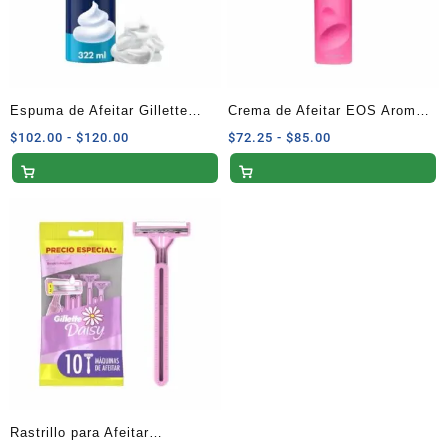
Espuma de Afeitar Gillette
Crema de Afeitar EOS Aroma
Foamy Mentol con Sensación
Granada Frambuesa – 207 ml
Rango
Rango
$
102.00
-
$
120.00
$
72.25
-
$
85.00
de
de
Refrescante – 322 ml
precios:
precios:
desde
desde
$102.00
$72.25
hasta
hasta
$120.00
$85.00
Rastrillo para Afeitar