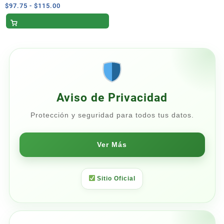
Desechable Gillette Daisy – 10
Rango
$
97.75
-
$
115.00
de
Piezas
precios:
desde
$97.75
hasta
$115.00
Aviso de Privacidad
Protección y seguridad para todos tus datos.
Ver Más
Sitio Oficial