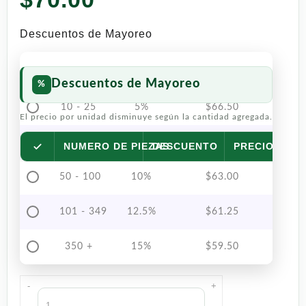
Descuentos de Mayoreo
Descuentos de Mayoreo
10 - 25
5%
$
66.50
El precio por unidad disminuye según la cantidad agregada.
26 - 49
7.5%
$
64.75
NUMERO DE PIEZAS
DESCUENTO
PRECIO POR 
50 - 100
10%
$
63.00
101 - 349
12.5%
$
61.25
350 +
15%
$
59.50
-
+
Crema