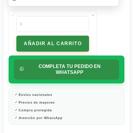
-
+
Rastrillo
para
Afeitar
Desechable
AÑADIR AL CARRITO
Gillette
Prestobarba
Ultragrip3
de
COMPLETA TU PEDIDO EN
fácil
WHATSAPP
agarre
8
pzas
cantidad
Envíos nacionales
Precios de mayoreo
Compra protegida
Atención por WhatsApp