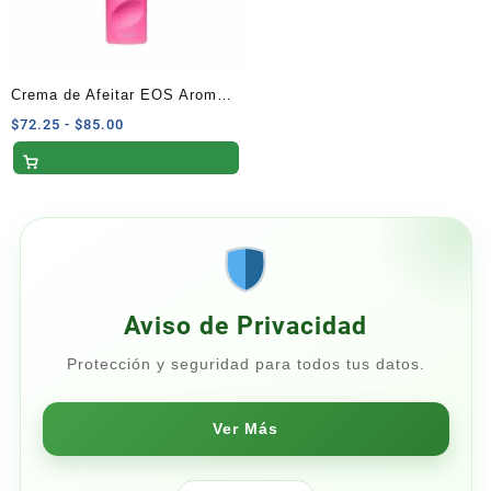
Crema de Afeitar EOS Aroma
Granada Frambuesa – 207 ml
Rango
$
72.25
-
$
85.00
de
precios:
desde
$72.25
hasta
$85.00
Aviso de Privacidad
Protección y seguridad para todos tus datos.
Ver Más