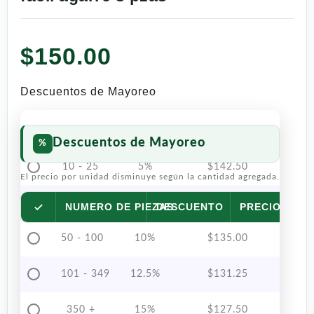
$
150.00
Descuentos de Mayoreo
Descuentos de Mayoreo
10 - 25
5%
$
142.50
El precio por unidad disminuye según la cantidad agregada.
26 - 49
7.5%
$
138.75
NUMERO DE PIEZAS
DESCUENTO
PRECIO POR 
50 - 100
10%
$
135.00
101 - 349
12.5%
$
131.25
350 +
15%
$
127.50