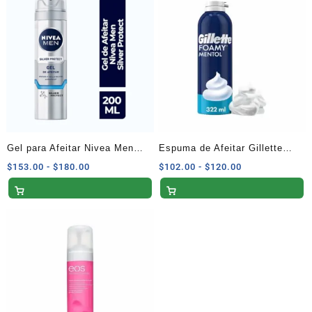
$76.50
$136.00
hasta
hasta
$90.00
$160.00
Gel para Afeitar Nivea Men
Espuma de Afeitar Gillette
Silver Protect 200 ml
Foamy Mentol con Sensación
Rango
Rango
$
153.00
-
$
180.00
$
102.00
-
$
120.00
de
de
Refrescante – 322 ml
precios:
precios:
desde
desde
$153.00
$102.00
hasta
hasta
$180.00
$120.00