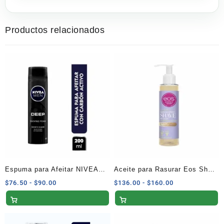
Productos relacionados
Espuma para Afeitar NIVEA
Aceite para Rasurar Eos Shea
MEN Deep Antibacterial con
Better Aroma Cachemira de
Rango
Rango
$
76.50
-
$
90.00
$
136.00
-
$
160.00
de
de
Carbón Activo 200 ml
Vainilla -177 ml
precios:
precios:
desde
desde