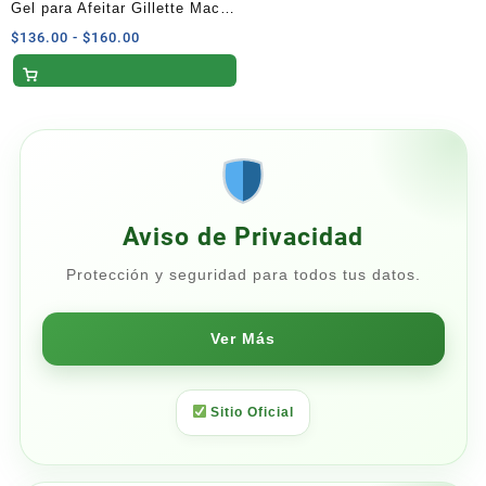
Gel para Afeitar Gillette Mach3
Suave para Rasurar con
Rango
$
136.00
-
$
160.00
de
Rastrillo para Hombre 200 ml
precios:
desde
$136.00
hasta
$160.00
Aviso de Privacidad
Protección y seguridad para todos tus datos.
Ver Más
Sitio Oficial