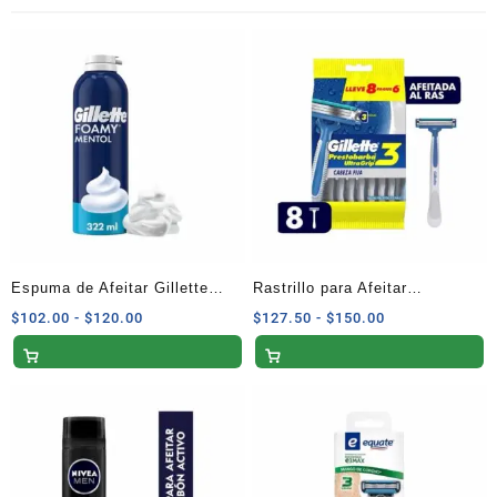
Espuma de Afeitar Gillette
Rastrillo para Afeitar
Foamy Mentol con Sensación
Desechable Gillette
Rango
Rango
$
102.00
-
$
120.00
$
127.50
-
$
150.00
de
de
Refrescante – 322 ml
Prestobarba Ultragrip3 de fácil
precios:
precios:
agarre 8 pzas
desde
desde
$102.00
$127.50
hasta
hasta
$120.00
$150.00