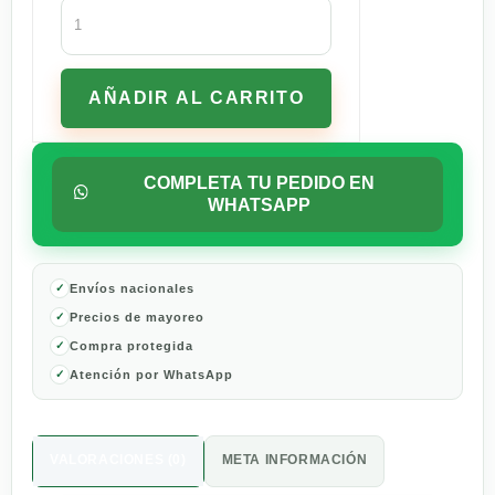
Crema
de
Afeitar
EOS
AÑADIR AL CARRITO
Aroma
Granada
Frambuesa
-
COMPLETA TU PEDIDO EN
207
WHATSAPP
ml
cantidad
Envíos nacionales
Precios de mayoreo
Compra protegida
Atención por WhatsApp
VALORACIONES (0)
META INFORMACIÓN