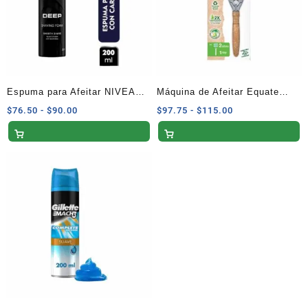
Espuma para Afeitar NIVEA
Máquina de Afeitar Equate
MEN Deep Antibacterial con
E3max Sustentable con Sango
Rango
Rango
$
76.50
-
$
90.00
$
97.75
-
$
115.00
de
de
Carbón Activo 200 ml
de Corcho 1 pza
precios:
precios:
desde
desde
$76.50
$97.75
hasta
hasta
$90.00
$115.00