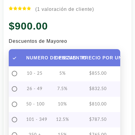
(
1
valoración de cliente)
Valorado
1
con
5.00
$
900.00
de 5 en
base a
valoración
de un
Descuentos de Mayoreo
cliente
NUMERO DE PIEZAS
DESCUENTO
PRECIO POR UNIDAD
10 - 25
5%
$
855.00
26 - 49
7.5%
$
832.50
50 - 100
10%
$
810.00
101 - 349
12.5%
$
787.50
350 +
15%
$
765.00