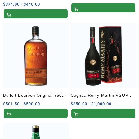
5.00
Blended Scotch 700 ml
Rango
$
374.00
-
$
440.00
de
de 5
de
precios:
precios:
desde
desde
$246.50
$374.00
hasta
hasta
$290.00
$440.00
Bulleit Bourbon Original 750
Cognac Rémy Martin VSOP
ml
700 ml
Rango
Rango
$
501.50
-
$
590.00
$
850.00
-
$
1,000.00
de
de
precios:
precios:
desde
desde
$501.50
$850.00
hasta
hasta