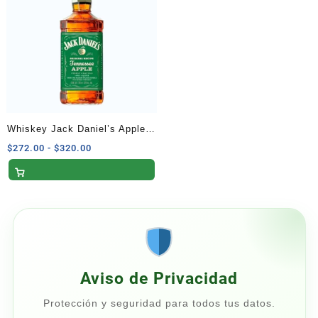
$590.00
$1,000.00
Whiskey Jack Daniel’s Apple
700 ml
Rango
$
272.00
-
$
320.00
de
precios:
desde
$272.00
hasta
$320.00
Aviso de Privacidad
Protección y seguridad para todos tus datos.