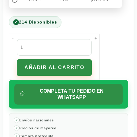
214 Disponibles
-
+
Whisky
Johnnie
Walker
Gold
AÑADIR AL CARRITO
Label
Reserve
Blended
Scotch
COMPLETA TU PEDIDO EN
750
WHATSAPP
ml
cantidad
Envíos nacionales
Precios de mayoreo
Compra protegida