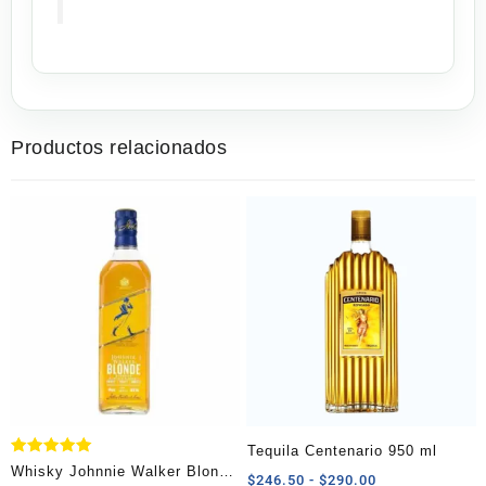
Productos relacionados
Tequila Centenario 950 ml
Valorado
Whisky Johnnie Walker Blonde
Rango
$
246.50
-
$
290.00
con