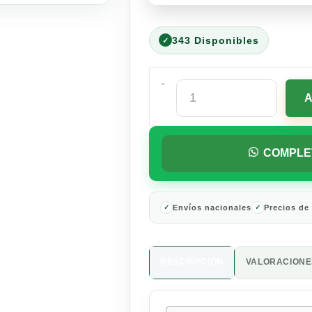
343 Disponibles
-
Tequila
Maestro
Dobel
Blanco
700
COMPLE
ml
cantidad
Envíos nacionales
Precios de
DESCRIPCIÓN
VALORACIONES