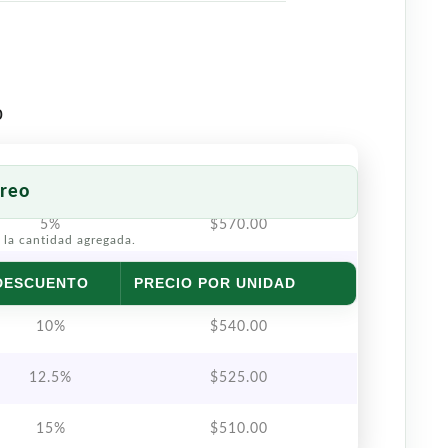
o
reo
5%
$
570.00
 la cantidad agregada.
7.5%
$
555.00
DESCUENTO
PRECIO POR UNIDAD
10%
$
540.00
12.5%
$
525.00
15%
$
510.00