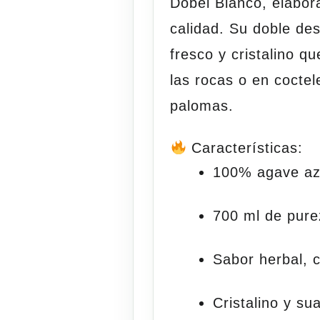
Dobel Blanco
, elabor
calidad. Su doble dest
fresco y
cristalino
que
las rocas o en cocte
palomas.
Características:
100% agave azu
700 ml de pure
Sabor herbal, c
Cristalino y su