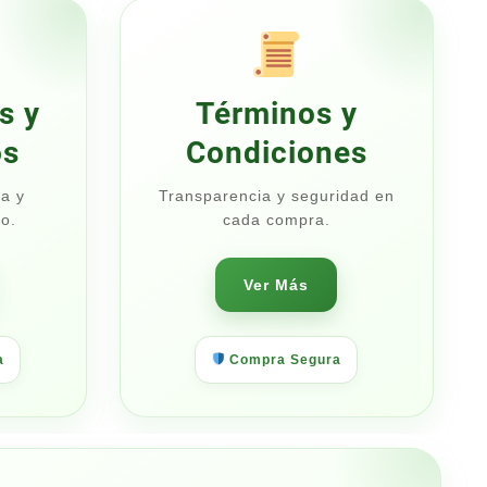
$440.00
s y
Términos y
os
Condiciones
a y
Transparencia y seguridad en
o.
cada compra.
Ver Más
a
Compra Segura