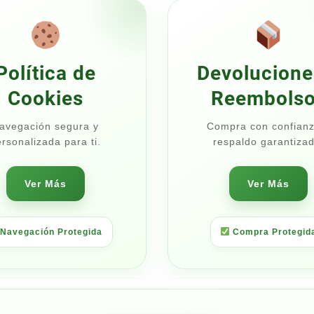
$320.00
Política de
Devolucione
Cookies
Reembols
avegación segura y
Compra con confianz
rsonalizada para ti.
respaldo garantizad
Ver Más
Ver Más
Navegación Protegida
Compra Protegid