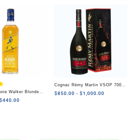
Cognac Rémy Martin VSOP 700
nie Walker Blonde
ml
Rango
$
850.00
-
$
1,000.00
de
tch 700 ml
Rango
$
440.00
precios:
de
desde
precios:
$850.00
desde
hasta
$374.00
$1,000.00
hasta