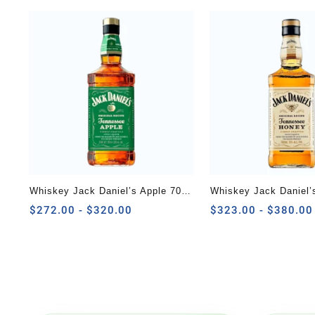
Whiskey Jack Daniel’s Apple 700
Whiskey Jack Daniel’
ml
Rango
ml
$
272.00
-
$
320.00
$
323.00
-
$
380.00
de
precios:
desde
$272.00
hasta
$320.00