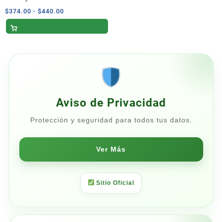
con
5.00
Blended Scotch 700 ml
Rango
$
374.00
-
$
440.00
de 5
de
precios:
desde
$374.00
hasta
$440.00
Aviso de Privacidad
Protección y seguridad para todos tus datos.
Ver Más
Sitio Oficial