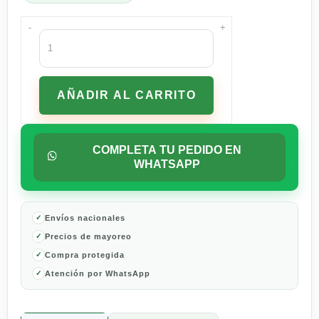
-
+
Whisky
Irlandés
Bushmills
750
AÑADIR AL CARRITO
ml
cantidad
COMPLETA TU PEDIDO EN
WHATSAPP
Envíos nacionales
Precios de mayoreo
Compra protegida
Atención por WhatsApp