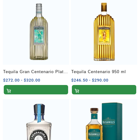
Tequila Gran Centenario Plata
Tequila Centenario 950 ml
950 ml
Rango
Rango
$
272.00
-
$
320.00
$
246.50
-
$
290.00
de
de
precios:
precios:
desde
desde
$272.00
$246.50
hasta
hasta
$320.00
$290.00