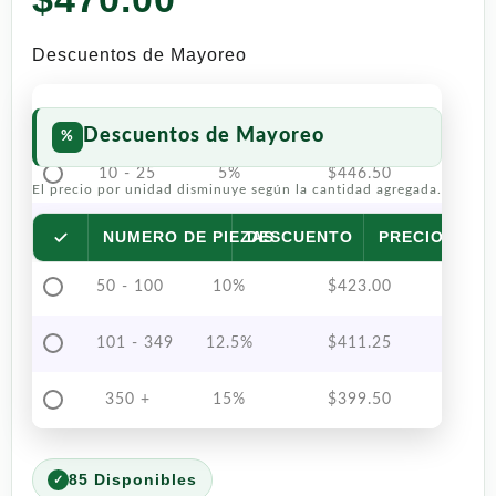
Descuentos de Mayoreo
Descuentos de Mayoreo
10 - 25
5%
$
446.50
El precio por unidad disminuye según la cantidad agregada.
26 - 49
7.5%
$
434.75
NUMERO DE PIEZAS
DESCUENTO
PRECIO POR 
50 - 100
10%
$
423.00
101 - 349
12.5%
$
411.25
350 +
15%
$
399.50
85 Disponibles