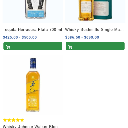
Tequila Herradura Plata 700 ml
Whisky Bushmills Single Malt
10 Años 750 ml
Rango
Rango
$
425.00
-
$
500.00
$
586.50
-
$
690.00
de
de
precios:
precios:
desde
desde
$425.00
$586.50
hasta
hasta
$500.00
$690.00
Valorado
Whisky Johnnie Walker Blonde