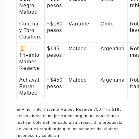
Negro
pesos
rob
Malbec
Concha
~$180
Variable
Chile
Rob
y Toro
pesos
lev
Casillero
$185
Malbec
Argentina
Rob
Trivento
pesos
me
Malbec
Reserve
Achaval
~$450
Malbec
Argentina
Rob
Ferrer
pesos
fra
Malbec
El
Vino Tinto Trivento Malbec Reserve 750 ml a $185
pesos
ofrece el mejor Malbec argentino con crianza
real en roble del mercado a su precio. Una propuesta
de valor extraordinaria que los amantes del Malbec
reconocen y celebran.