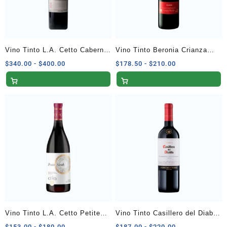
Vino Tinto L.A. Cetto Cabernet
Vino Tinto Beronia Crianza
Sauvignon Reserva Privada
750 ml
Rango
Rango
$
340.00
-
$
400.00
$
178.50
-
$
210.00
de
de
750 ml
precios:
precios:
desde
desde
$340.00
$178.50
hasta
hasta
$400.00
$210.00
Vino Tinto L.A. Cetto Petite
Vino Tinto Casillero del Diablo
Sirah 750 ml
Cabernet Sauvignon 750 ml
Rango
Rango
$
153.00
-
$
180.00
$
187.00
-
$
220.00