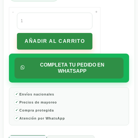
-
+
Vino
Tinto
Trivento
Malbec
AÑADIR AL CARRITO
Reserve
750
ml
cantidad
COMPLETA TU PEDIDO EN
WHATSAPP
Envíos nacionales
Precios de mayoreo
Compra protegida
Atención por WhatsApp