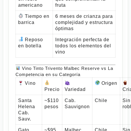
americano
fruta
Tiempo en
6 meses de crianza para
barrica
complejidad y estructura
óptimas
Reposo
Integración perfecta de
en botella
todos los elementos del
vino
Vino Tinto Trivento Malbec Reserve vs La
Competencia en su Categoría
Vino
Origen
Precio
Variedad
Cri
Santa
~$110
Cab.
Chile
Sin
Helena
pesos
Sauvignon
rob
Cab.
Sauv.
Gato
~$95
Malbec
Chile
Sin