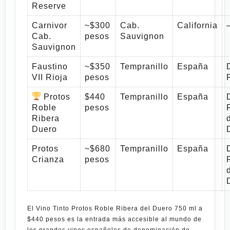
Reserve
Carnivor
~$300
Cab.
California
Cab.
pesos
Sauvignon
Sauvignon
Faustino
~$350
Tempranillo
España
VII Rioja
pesos
Protos
$440
Tempranillo
España
Roble
pesos
Ribera
Duero
Protos
~$680
Tempranillo
España
Crianza
pesos
El
Vino Tinto Protos Roble Ribera del Duero 750 ml a
$440 pesos
es la entrada más accesible al mundo de
los grandes vinos españoles de denominación de