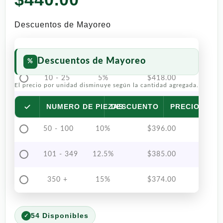
Descuentos de Mayoreo
Descuentos de Mayoreo
10 - 25
5%
$
418.00
El precio por unidad disminuye según la cantidad agregada.
26 - 49
7.5%
$
407.00
NUMERO DE PIEZAS
DESCUENTO
PRECIO POR 
50 - 100
10%
$
396.00
101 - 349
12.5%
$
385.00
350 +
15%
$
374.00
54 Disponibles