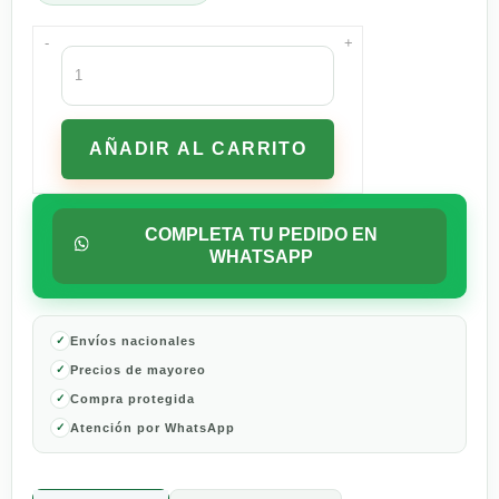
-
+
Vino
Tinto
Protos
Roble
AÑADIR AL CARRITO
Ribera
del
Duero
750
COMPLETA TU PEDIDO EN
ml
WHATSAPP
cantidad
Envíos nacionales
Precios de mayoreo
Compra protegida
Atención por WhatsApp