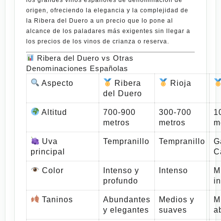
origen, ofreciendo la elegancia y la complejidad de
la Ribera del Duero a un precio que lo pone al
alcance de los paladares más exigentes sin llegar a
los precios de los vinos de crianza o reserva.
Ribera del Duero vs Otras
Denominaciones Españolas
Aspecto
Ribera
Rioja
del Duero
Altitud
700-900
300-700
1
metros
metros
m
Uva
Tempranillo
Tempranillo
G
principal
C
Color
Intenso y
Intenso
M
profundo
i
Taninos
Abundantes
Medios y
M
y elegantes
suaves
a