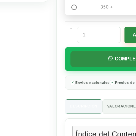
350 +
-
Refresco
Squirt
Toronja
6
Piezas
COMPLE
de
3
L
cantidad
Envíos nacionales
Precios de
DESCRIPCIÓN
VALORACIONES
Índice del Conte