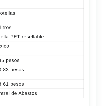
otellas
litros
ella PET resellable
xico
45 pesos
0.83 pesos
3.61 pesos
ntral de Abastos