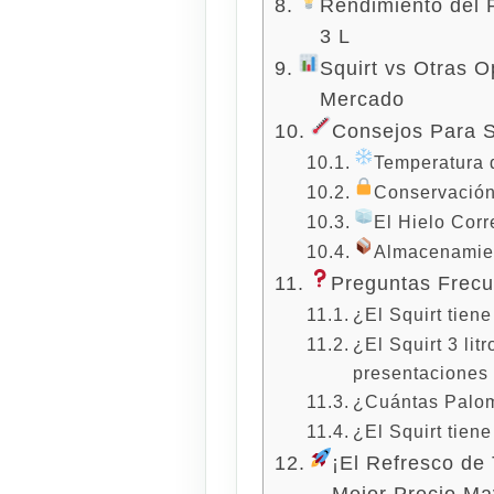
Rendimiento del 
3 L
Squirt vs Otras O
Mercado
Consejos Para Se
Temperatura d
Conservación 
El Hielo Corr
Almacenamien
Preguntas Frec
¿El Squirt tiene
¿El Squirt 3 lit
presentaciones
¿Cuántas Paloma
¿El Squirt tiene
¡El Refresco de
Mejor Precio May