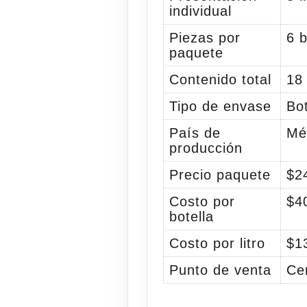
individual
Piezas por
6 b
paquete
Contenido total
18 
Tipo de envase
Bot
País de
Mé
producción
Precio paquete
$2
Costo por
$4
botella
Costo por litro
$1
Punto de venta
Ce