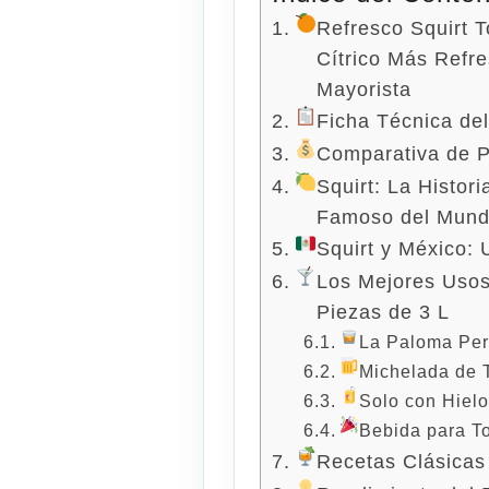
Refresco Squirt T
Cítrico Más Refre
Mayorista
Ficha Técnica de
Comparativa de P
Squirt: La Histor
Famoso del Mun
Squirt y México:
Los Mejores Usos
Piezas de 3 L
La Paloma Per
Michelada de 
Solo con Hiel
Bebida para To
Recetas Clásicas 