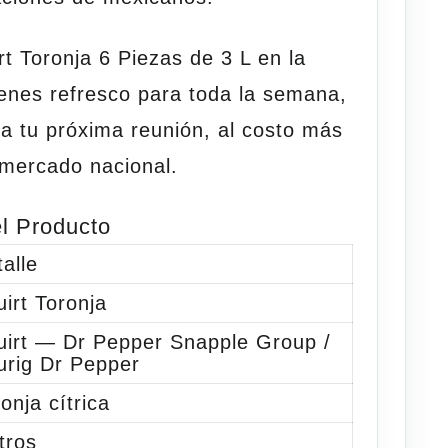
rt Toronja 6 Piezas de 3 L
en la
ienes refresco para toda la semana,
ra tu próxima reunión, al costo más
 mercado nacional.
l Producto
alle
irt Toronja
uirt — Dr Pepper Snapple Group /
urig Dr Pepper
onja cítrica
itros