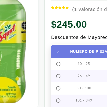
(
1
valoración d
Valorado
1
con
5.00
de 5 en
$
245.00
base a
valoración
de un
cliente
Descuentos de Mayore
NUMERO DE PIEZ
10 - 25
26 - 49
50 - 100
101 - 349