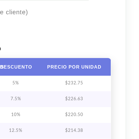
e cliente)
o
AS
DESCUENTO
PRECIO POR UNIDAD
5%
$
232.75
7.5%
$
226.63
10%
$
220.50
12.5%
$
214.38