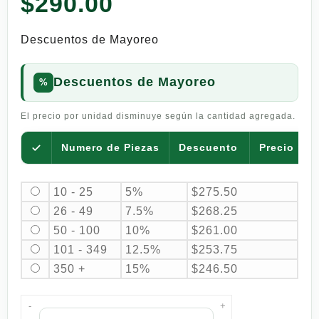
$
290.00
base a
valoración
de un
Descuentos de Mayoreo
cliente
Descuentos de Mayoreo
El precio por unidad disminuye según la cantidad agregada.
Numero de Piezas
Descuento
Precio por
10 - 25
5%
$
275.50
26 - 49
7.5%
$
268.25
50 - 100
10%
$
261.00
101 - 349
12.5%
$
253.75
350 +
15%
$
246.50
-
+
Pepsi