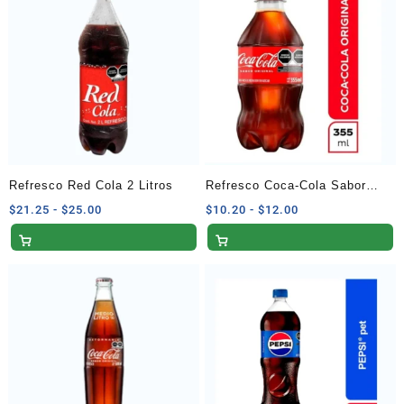
Refresco Red Cola 2 Litros
Refresco Coca-Cola Sabor
Original 355 ml
Rango
Rango
$
21.25
-
$
25.00
$
10.20
-
$
12.00
de
de
precios:
precios:
desde
desde
$21.25
$10.20
hasta
hasta
$25.00
$12.00