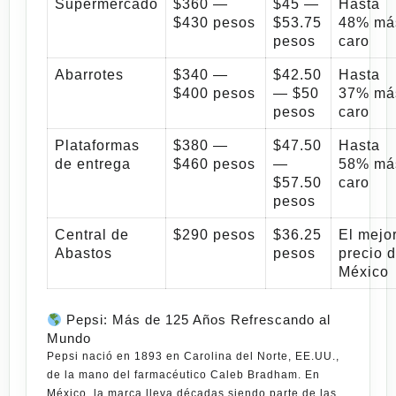
Supermercado
$360 —
$45 —
Hasta
$430 pesos
$53.75
48% má
pesos
caro
Abarrotes
$340 —
$42.50
Hasta
$400 pesos
— $50
37% má
pesos
caro
Plataformas
$380 —
$47.50
Hasta
de entrega
$460 pesos
—
58% má
$57.50
caro
pesos
Central de
$290 pesos
$36.25
El mejo
Abastos
pesos
precio 
México
Pepsi: Más de 125 Años Refrescando al
Mundo
Pepsi nació en 1893 en Carolina del Norte, EE.UU.,
de la mano del farmacéutico Caleb Bradham. En
México, la marca lleva décadas siendo parte de las