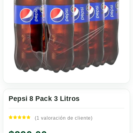
Pepsi 8 Pack 3 Litros
(
1
valoración de cliente)
Valorado
1
con
5.00
de 5 en