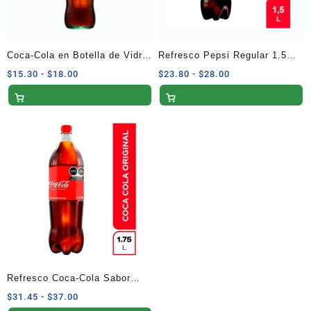
Coca-Cola en Botella de Vidrio
Refresco Pepsi Regular 1.5
500 ml
Litros
Rango
Rango
$
15.30
-
$
18.00
$
23.80
-
$
28.00
de
de
precios:
precios:
desde
desde
$15.30
$23.80
hasta
hasta
$18.00
$28.00
Refresco Coca-Cola Sabor
Original 1.75 Litros
Rango
$
31.45
-
$
37.00
de