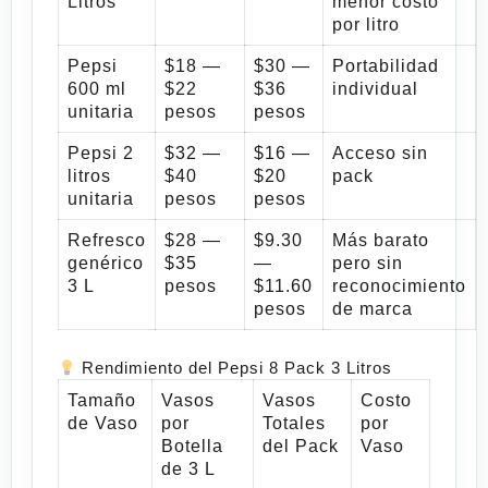
Litros
menor costo
por litro
Pepsi
$18 —
$30 —
Portabilidad
600 ml
$22
$36
individual
unitaria
pesos
pesos
Pepsi 2
$32 —
$16 —
Acceso sin
litros
$40
$20
pack
unitaria
pesos
pesos
Refresco
$28 —
$9.30
Más barato
genérico
$35
—
pero sin
3 L
pesos
$11.60
reconocimiento
pesos
de marca
Rendimiento del Pepsi 8 Pack 3 Litros
Tamaño
Vasos
Vasos
Costo
de Vaso
por
Totales
por
Botella
del Pack
Vaso
de 3 L