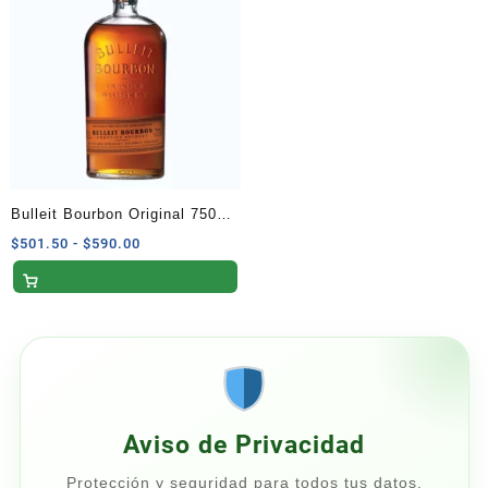
hasta
hasta
$320.00
$920.00
Bulleit Bourbon Original 750
ml
Rango
$
501.50
-
$
590.00
de
precios:
desde
$501.50
hasta
$590.00
Aviso de Privacidad
Protección y seguridad para todos tus datos.