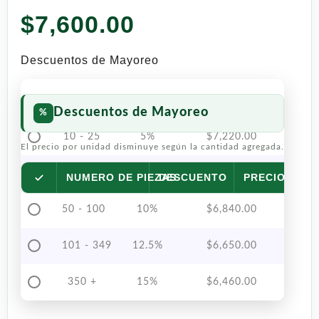
con
5.00
$
7,600.00
de 5 en
base a
valoración
de un
Descuentos de Mayoreo
cliente
Descuentos de Mayoreo
10 - 25
5%
$
7,220.00
El precio por unidad disminuye según la cantidad agregada.
26 - 49
7.5%
$
7,030.00
NUMERO DE PIEZAS
DESCUENTO
PRECIO POR 
50 - 100
10%
$
6,840.00
101 - 349
12.5%
$
6,650.00
350 +
15%
$
6,460.00