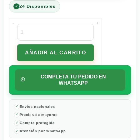
24 Disponibles
-
+
Pack
x
12
Tequila
AÑADIR AL CARRITO
Don
Julio
70
Cristalino
COMPLETA TU PEDIDO EN
700
WHATSAPP
ml
cantidad
Envíos nacionales
Precios de mayoreo
Compra protegida
Atención por WhatsApp