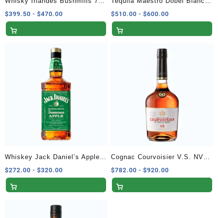
Whisky Irlandés Bushmills 750
Tequila Maestro Dobel Blanco
ml
700 ml
Rango
Rango
$
399.50
-
$
470.00
$
510.00
-
$
600.00
de
de
precios:
precios:
desde
desde
$399.50
$510.00
hasta
hasta
$470.00
$600.00
Whiskey Jack Daniel’s Apple
Cognac Courvoisier V.S. NVA
700 ml
Pres – 700 ml
Rango
Rango
$
272.00
-
$
320.00
$
782.00
-
$
920.00
de
de
precios:
precios:
desde
desde
$272.00
$782.00