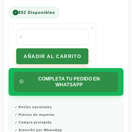
852 Disponibles
-
+
Pack
de
6
Bebidas
AÑADIR AL CARRITO
Gatorade
Sabores
Naranja,
Lima-
COMPLETA TU PEDIDO EN
limón
WHATSAPP
y
Uva
-
350
Envíos nacionales
ml
Precios de mayoreo
c/u
Compra protegida
cantidad
Atención por WhatsApp