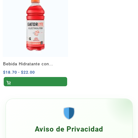
hasta
hasta
$22.00
$21.00
Bebida Hidratante con
Electrolitos Sabor Frutas
Rango
$
18.70
-
$
22.00
de
Tropicales 591 ml
precios:
desde
$18.70
hasta
$22.00
Aviso de Privacidad