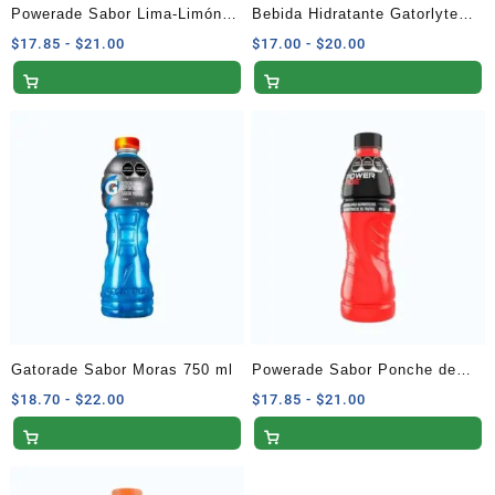
Powerade Sabor Lima-Limón
Bebida Hidratante Gatorlyte
500 ml
Sabor Uva 591 ml
Rango
Rango
$
17.85
-
$
21.00
$
17.00
-
$
20.00
de
de
precios:
precios:
desde
desde
$17.85
$17.00
hasta
hasta
$21.00
$20.00
Gatorade Sabor Moras 750 ml
Powerade Sabor Ponche de
Frutas 500 ml
Rango
Rango
$
18.70
-
$
22.00
$
17.85
-
$
21.00
de
de
precios:
precios:
desde
desde
$18.70
$17.85