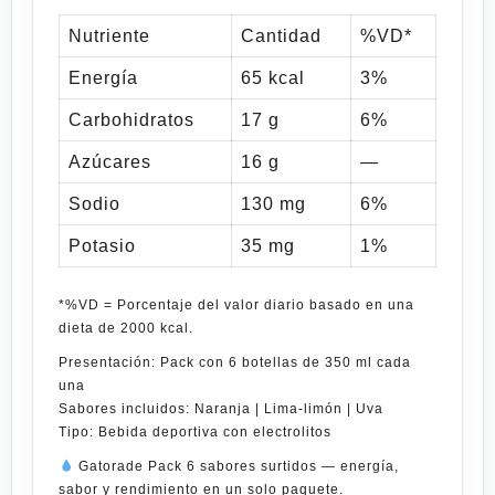
Nutriente
Cantidad
%VD*
Energía
65 kcal
3%
Carbohidratos
17 g
6%
Azúcares
16 g
—
Sodio
130 mg
6%
Potasio
35 mg
1%
*%VD = Porcentaje del valor diario basado en una
dieta
de 2000 kcal.
Presentación:
Pack con 6 botellas de 350 ml cada
una
Sabores incluidos:
Naranja | Lima-limón | Uva
Tipo:
Bebida deportiva con electrolitos
Gatorade Pack 6
sabores
surtidos
— energía,
sabor y rendimiento en un solo paquete.