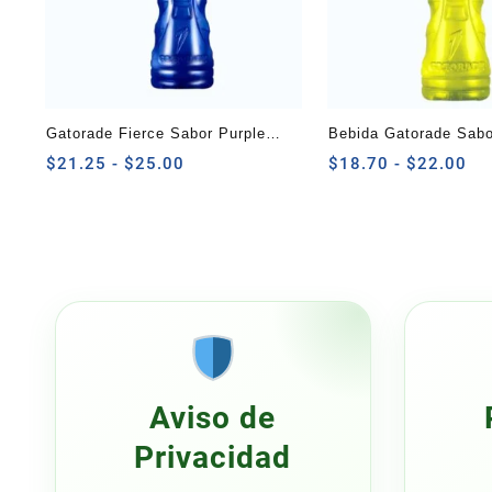
Gatorade Fierce Sabor Purple
Bebida Gatorade Sabo
Rain 1 L
Rango
Limón 750 ml
Ra
$
21.25
-
$
25.00
$
18.70
-
$
22.00
de
de
precios:
pre
desde
de
$21.25
$1
hasta
ha
$25.00
$2
Aviso de
Privacidad