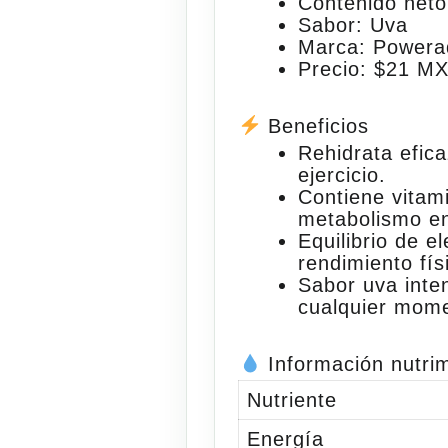
Contenido neto
Sabor:
Uva
Marca:
Powera
Precio:
$21 M
Beneficios
Rehidrata efic
ejercicio.
Contiene
vitam
metabolismo en
Equilibrio de el
rendimiento fís
Sabor uva inte
cualquier mome
Información nutrim
Nutriente
Energía