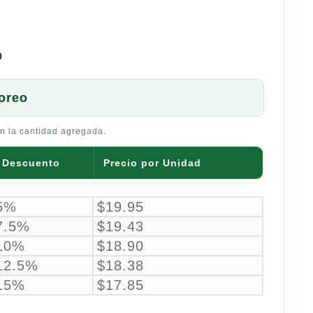
o
oreo
n la cantidad agregada.
Descuento
Precio por Unidad
5%
$
19.95
7.5%
$
19.43
10%
$
18.90
12.5%
$
18.38
15%
$
17.85