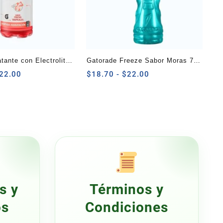
tante con Electrolitos
Gatorade Freeze Sabor Moras 750
s Tropicales 591 ml
Rango
ml
Rango
22.00
$
18.70
-
$
22.00
de
de
precios:
precios:
desde
desde
$18.70
$18.70
hasta
hasta
$22.00
$22.00
s y
Términos y
os
Condiciones