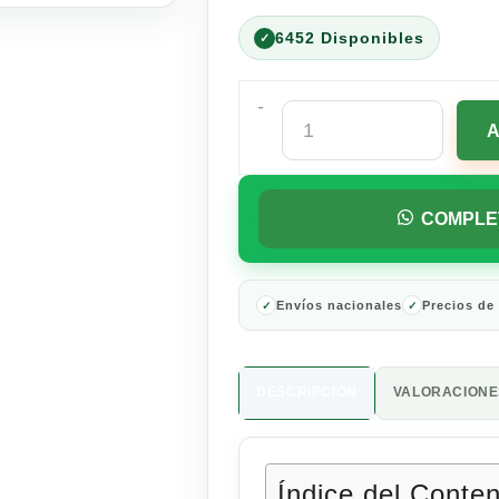
6452 Disponibles
-
Powerade
Sabor
Uva
500
ml
COMPLE
cantidad
Envíos nacionales
Precios de
DESCRIPCIÓN
VALORACIONES
Índice del Conte