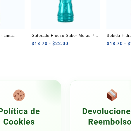
r Lima
Gatorade Freeze Sabor Moras 750
Bebida Hidra
ngo
ml
Rango
Sabor Fruta
$
18.70
-
$
22.00
$
18.70
-
$
de
cios:
precios:
sde
desde
8.70
$18.70
sta
hasta
2.00
$22.00
Política de
Devolucione
Cookies
Reembols