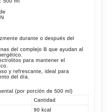
:
500 ml
de
XN
azmente
durante o después del
inas del
complejo
B
que ayudan al
ergético.
ectrolitos
para mantener el
ico.
nso y refrescante
, ideal para
nto del día.
ental (por porción de 500 ml)
Cantidad
90 kcal