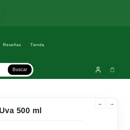
Reseñas
Tienda
Buscar
←
→
Uva 500 ml