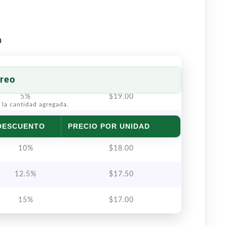
o
reo
5%
$
19.00
 la cantidad agregada.
7.5%
$
18.50
DESCUENTO
PRECIO POR UNIDAD
10%
$
18.00
12.5%
$
17.50
15%
$
17.00