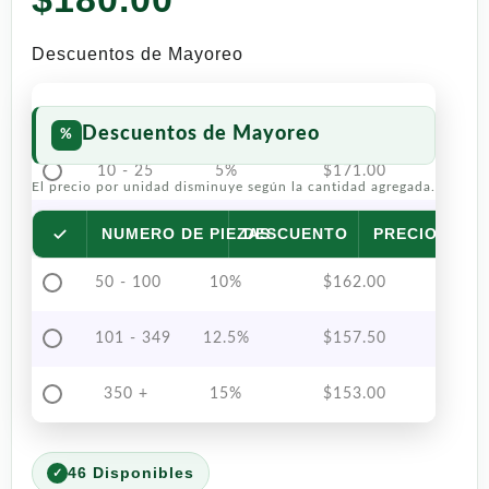
Descuentos de Mayoreo
Descuentos de Mayoreo
10 - 25
5%
$
171.00
El precio por unidad disminuye según la cantidad agregada.
26 - 49
7.5%
$
166.50
NUMERO DE PIEZAS
DESCUENTO
PRECIO POR 
50 - 100
10%
$
162.00
101 - 349
12.5%
$
157.50
350 +
15%
$
153.00
46 Disponibles