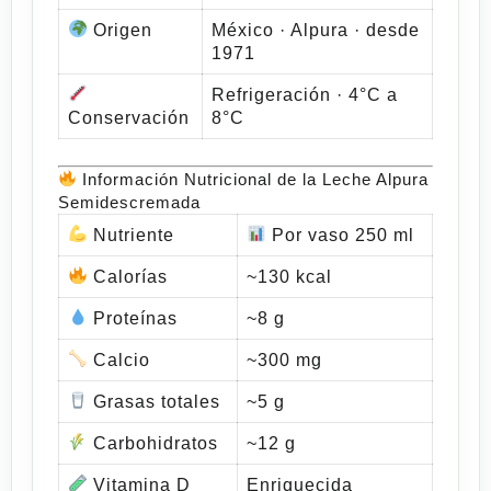
Origen
México · Alpura · desde
1971
Refrigeración · 4°C a
Conservación
8°C
Información Nutricional de la Leche Alpura
Semidescremada
Nutriente
Por vaso 250 ml
Calorías
~130 kcal
Proteínas
~8 g
Calcio
~300 mg
Grasas totales
~5 g
Carbohidratos
~12 g
Vitamina D
Enriquecida