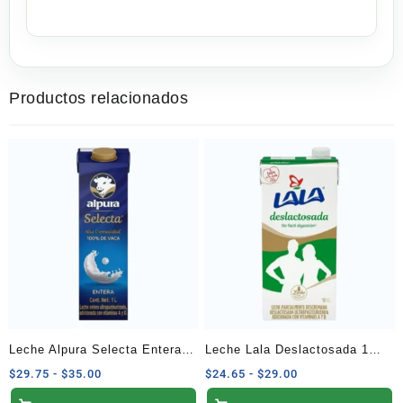
Productos relacionados
Leche Alpura Selecta Entera
Leche Lala Deslactosada 1
de 1 Litro
Litro
Rango
Rango
$
29.75
-
$
35.00
$
24.65
-
$
29.00
de
de