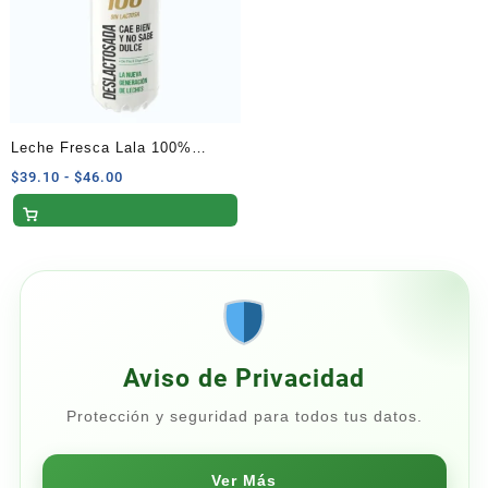
Leche Fresca Lala 100%
Deslactosada Refrigerada 1
Rango
$
39.10
-
$
46.00
de
Litro
precios:
desde
$39.10
hasta
$46.00
Aviso de Privacidad
Protección y seguridad para todos tus datos.
Ver Más