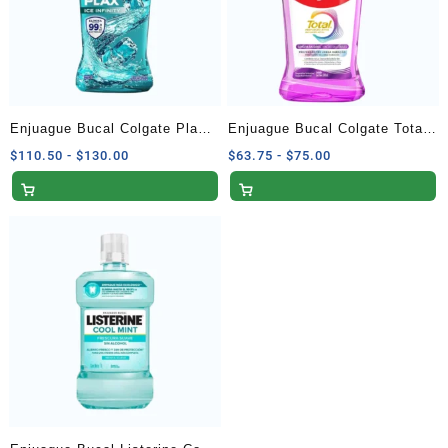
Enjuague Bucal Colgate Plax
Enjuague Bucal Colgate Total
Ice Infinity 1 Litro
12 Gums Zero Alcohol 500 ml
Rango
Rango
$
110.50
-
$
130.00
$
63.75
-
$
75.00
de
de
precios:
precios:
desde
desde
$110.50
$63.75
hasta
hasta
$130.00
$75.00