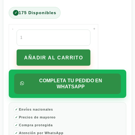
175 Disponibles
-
+
Enjuague
Bucal
Oral-
B
AÑADIR AL CARRITO
Complete
4
en
1
COMPLETA TU PEDIDO EN
Menta
WHATSAPP
Refrescante
500
ml
cantidad
Envíos nacionales
Precios de mayoreo
Compra protegida
Atención por WhatsApp