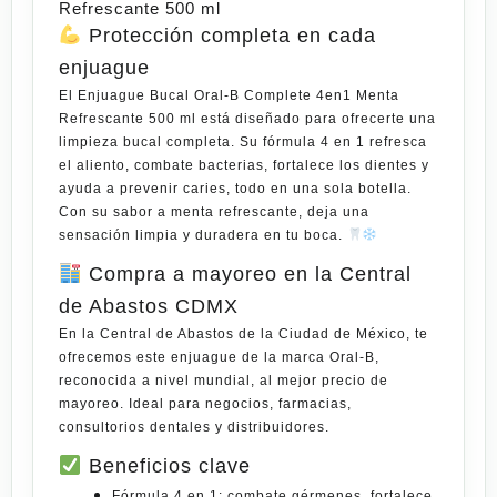
Refrescante 500 ml
Protección completa en cada
enjuague
El
Enjuague Bucal Oral-B Complete 4en1 Menta
Refrescante 500 ml
está diseñado para ofrecerte una
limpieza bucal completa. Su fórmula 4 en 1
refresca
el aliento, combate bacterias, fortalece los dientes y
ayuda a prevenir caries
, todo en una sola botella.
Con su sabor a menta refrescante, deja una
sensación limpia y duradera en tu boca.
Compra a mayoreo en la Central
de Abastos CDMX
En la
Central de Abastos de la Ciudad de México
, te
ofrecemos este enjuague de la marca
Oral-B
,
reconocida
a nivel mundial, al
mejor precio de
mayoreo
. Ideal
para
negocios, farmacias,
consultorios dentales y distribuidores.
Beneficios clave
Fórmula 4 en 1: combate gérmenes, fortalece