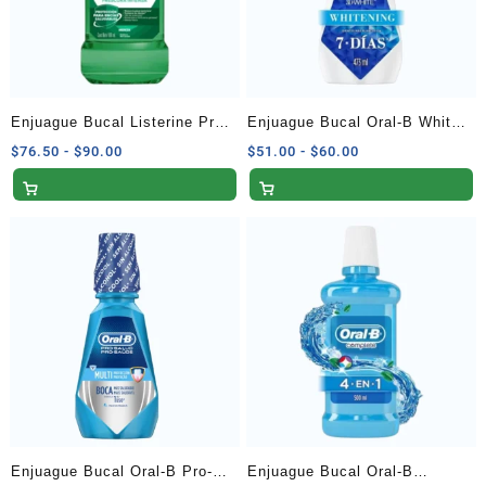
Enjuague Bucal Listerine Pro-
Enjuague Bucal Oral-B White
Encías Menta 500 ml
Whitening Blanqueador 473 ml
Rango
Rango
$
76.50
-
$
90.00
$
51.00
-
$
60.00
de
de
precios:
precios:
desde
desde
$76.50
$51.00
hasta
hasta
$90.00
$60.00
Enjuague Bucal Oral-B Pro-
Enjuague Bucal Oral-B