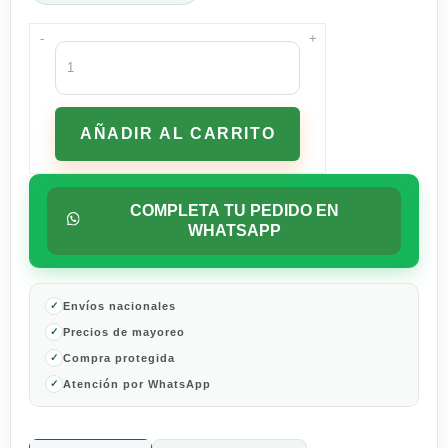
-
+
Enjuague
Bucal
Oral-
B
AÑADIR AL CARRITO
para
Gingivitis
350
ml
COMPLETA TU PEDIDO EN
cantidad
WHATSAPP
Envíos nacionales
Precios de mayoreo
Compra protegida
Atención por WhatsApp