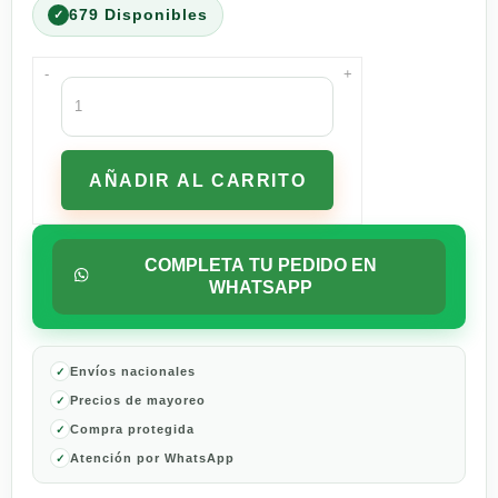
679 Disponibles
-
+
Desodorante
Antitranspirante
Lady
Speed
AÑADIR AL CARRITO
Stick
Pro
5
-
COMPLETA TU PEDIDO EN
45
WHATSAPP
G
cantidad
Envíos nacionales
Precios de mayoreo
Compra protegida
Atención por WhatsApp