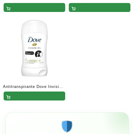
de
de
en Barra – 45 G
precios:
precios:
desde
desde
$45.90
$38.25
hasta
hasta
$54.00
$45.00
Antitranspirante Dove Invisible
Dry en Barra para Dama 45 G