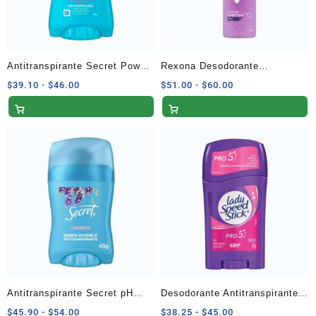
Antitranspirante Secret Power
Rexona Desodorante
Protect Powder Protect Cotton
Antitranspirante Active
Rango
Rango
$
39.10
-
$
46.00
$
51.00
-
$
60.00
de
de
45 G
Emotion en Aerosol para Dama
precios:
precios:
– 90 g
desde
desde
$39.10
$51.00
hasta
hasta
$46.00
$60.00
Antitranspirante Secret pH
Desodorante Antitranspirante
Balanced Lavender Invisible
Lady Speed Stick Pro 5 45 g
Rango
Rango
$
45.90
-
$
54.00
$
38.25
-
$
45.00