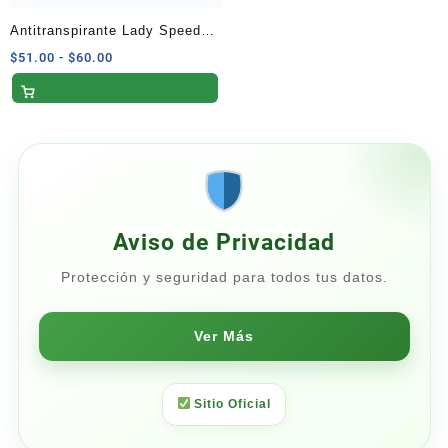
Antitranspirante Lady Speed
Stick Clinical Powder – 45 G
Rango
$
51.00
-
$
60.00
de
precios:
desde
$51.00
hasta
$60.00
Aviso de Privacidad
Protección y seguridad para todos tus datos.
Ver Más
Sitio Oficial