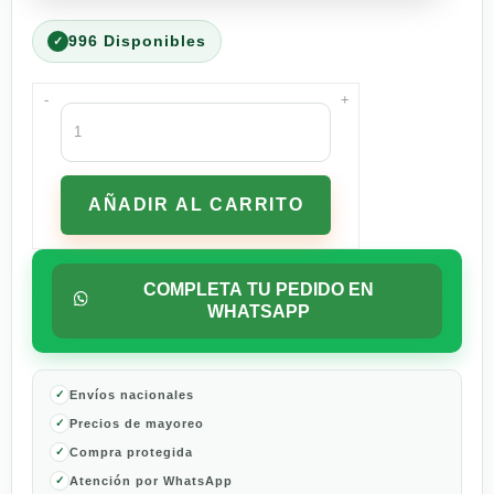
996 Disponibles
-
+
Antitranspirante
Secret
Power
Protect
AÑADIR AL CARRITO
Powder
Protect
Cotton
45
COMPLETA TU PEDIDO EN
G
WHATSAPP
cantidad
Envíos nacionales
Precios de mayoreo
Compra protegida
Atención por WhatsApp