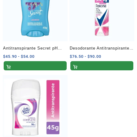
Antitranspirante Secret pH
Desodorante Antitranspirante
Balanced Lavender Invisible
Rexona Powder en Aerosol XL
Rango
Rango
$
45.90
-
$
54.00
$
76.50
-
$
90.00
de
de
en Barra – 45 G
– 210 ml
precios:
precios:
desde
desde
$45.90
$76.50
hasta
hasta
$54.00
$90.00