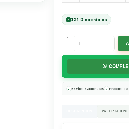
124 Disponibles
-
Cerveza
Clara
Corona
Extra
12
COMPLE
Botellas
355
ml
cantidad
Envíos nacionales
Precios de
DESCRIPCIÓN
VALORACIONES