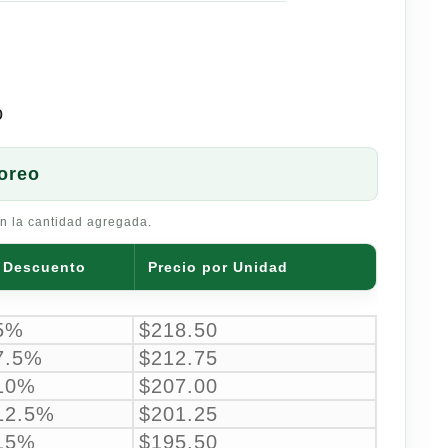
o
oreo
n la cantidad agregada.
Descuento
Precio por Unidad
5%
$
218.50
7.5%
$
212.75
10%
$
207.00
12.5%
$
201.25
15%
$
195.50