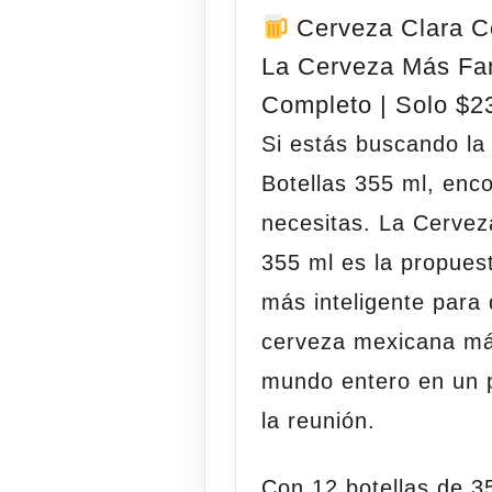
Cerveza Clara Co
La Cerveza Más Fa
Completo | Solo $2
Si estás buscando l
Botellas 355 ml
, enc
necesitas. La
Cervez
355 ml
es la propues
más inteligente para 
cerveza mexicana má
mundo entero en un 
la reunión.
Con
12 botellas de 3