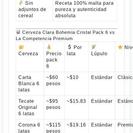
Sin
Receta 100% malta para
adjuntos de
pureza y autenticidad
cereal
absoluta
Cerveza Clara Bohemia Cristal Pack 6 vs
La Competencia Premium
Por
Niv
Cerveza
Precio
lata
Lúpulo
pack
6
Carta
~$60
~$10
Estándar
Clási
Blanca 6
pesos
latas
Tecate
~$95
~$15.83
Estándar
Están
Original
pesos
6 latas
Corona 6
~$115
~$19.16
Estándar
Premi
latas
pesos