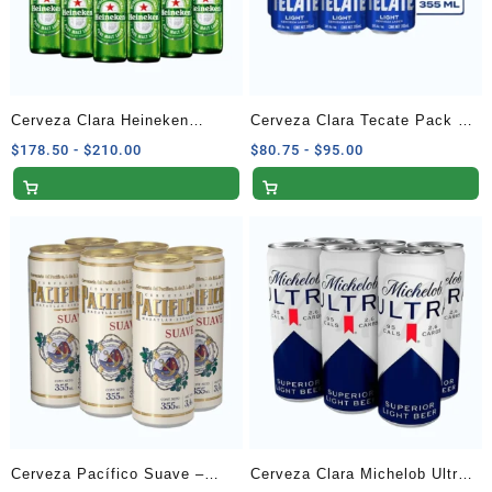
Cerveza Clara Heineken
Cerveza Clara Tecate Pack de
Paquete de 12 Botellas 355 ml
6 Latas 355 ml
Rango
Rango
$
178.50
-
$
210.00
$
80.75
-
$
95.00
de
de
precios:
precios:
desde
desde
$178.50
$80.75
hasta
hasta
$210.00
$95.00
Cerveza Pacífico Suave –
Cerveza Clara Michelob Ultra