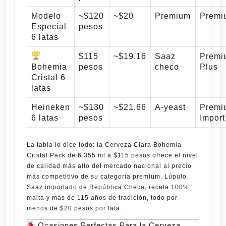
Modelo
~$120
~$20
Premium
Premi
Especial
pesos
6 latas
$115
~$19.16
Saaz
Premi
Bohemia
pesos
checo
Plus
Cristal 6
latas
Heineken
~$130
~$21.66
A-yeast
Premi
6 latas
pesos
Import
La tabla lo dice todo: la
Cerveza Clara Bohemia
Cristal Pack de 6 355 ml a $115 pesos
ofrece el nivel
de calidad más alto del mercado nacional al precio
más competitivo de su categoría premium. Lúpulo
Saaz importado de República Checa, receta 100%
malta y más de 115 años de tradición, todo por
menos de $20 pesos por lata.
Ocasiones Perfectas Para la Cerveza