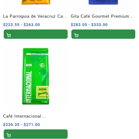
La Parroquia de Veracruz Café
Gila Café Gourmet Premium
Molido Tradicional 430g
Tostado y Molido
Rango
Rango
$
223.55
-
$
263.00
$
283.05
-
$
333.00
de
de
precios:
precios:
desde
desde
$223.55
$283.05
hasta
hasta
$263.00
$333.00
Café Internacional
Descafeinado Tostado y
Rango
$
230.35
-
$
271.00
de
Molido 908g
precios: