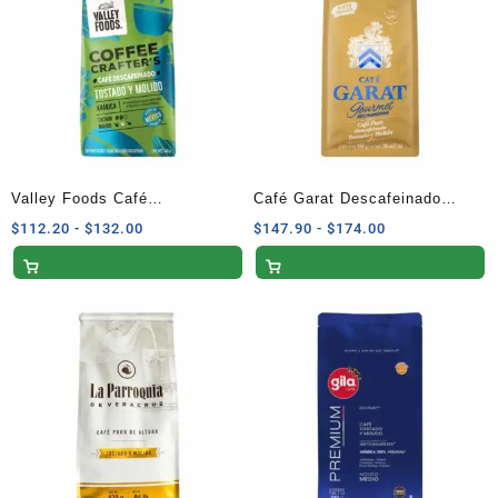
Valley Foods Café
Café Garat Descafeinado
Descafeinado TYM Tostado y
Tostado y Molido 454g
Rango
Rango
$
112.20
-
$
132.00
$
147.90
-
$
174.00
de
de
Molido 340g
precios:
precios:
desde
desde
$112.20
$147.90
hasta
hasta
$132.00
$174.00