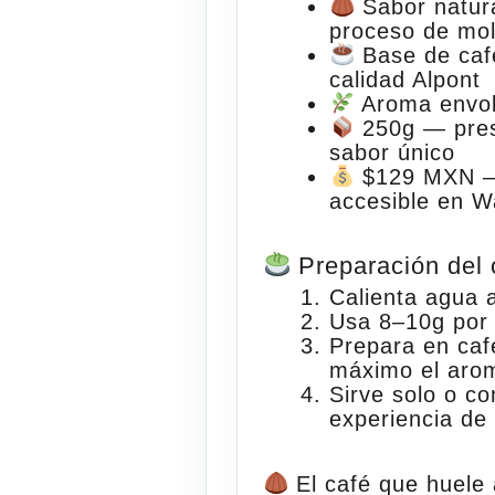
Sabor natur
proceso de mo
Base de caf
calidad Alpont
Aroma envo
250g
— prese
sabor único
$129 MXN
—
accesible en W
Preparación del 
Calienta agua
Usa
8–10g
por 
Prepara en
caf
máximo el arom
Sirve solo o co
experiencia de 
El café que huele