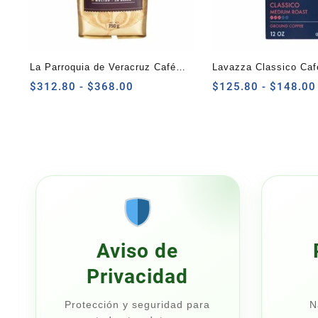
La Parroquia de Veracruz Café
Lavazza Classico Caf
Molido Tradicional 750g
Rango
Tostado 340g
$
312.80
-
$
368.00
$
125.80
-
$
148.00
de
precios:
desde
$312.80
hasta
$368.00
Aviso de
Privacidad
Protección y seguridad para
N