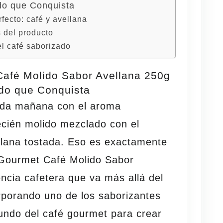
do que Conquista
rfecto: café y avellana
s del producto
l café saborizado
afé Molido Sabor Avellana 250g
do que Conquista
ada mañana con el aroma
ecién molido mezclado con el
vellana tostada. Eso es exactamente
 Gourmet Café Molido Sabor
encia cafetera que va más allá del
orporando uno de los saborizantes
ndo del café gourmet para crear