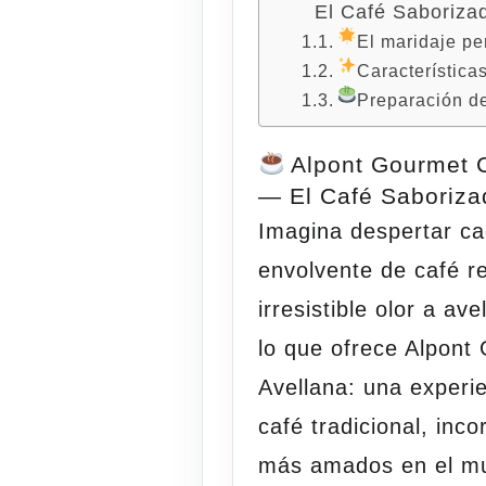
El Café Saboriza
El maridaje pe
Característica
Preparación de
Alpont Gourmet C
— El Café Saboriza
Imagina despertar c
envolvente de café r
irresistible olor a a
lo que ofrece
Alpont
Avellana
: una experi
café tradicional, inc
más amados en el mu