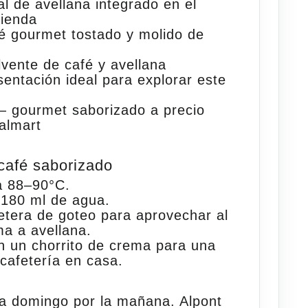
al de avellana
integrado en el
lienda
é gourmet tostado y molido
de
lvente
de café y avellana
ntación ideal para explorar este
 gourmet saborizado a precio
almart
café saborizado
 a
88–90°C
.
180 ml de agua.
etera de goteo
para aprovechar al
a a avellana.
n un chorrito de
crema
para una
cafetería en casa.
 a domingo por la mañana. Alpont