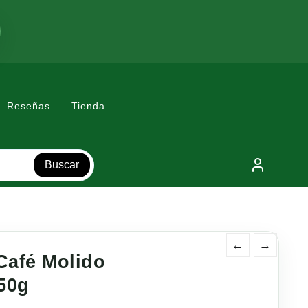
Reseñas
Tienda
Buscar
←
→
Café Molido
50g