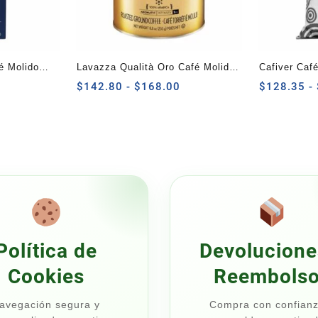
é Molido
Lavazza Qualità Oro Café Molido
Cafiver Caf
Rango
250g
Rango
500 G
$
142.80
-
$
168.00
$
128.35
-
de
de
precios:
precios:
desde
desde
$125.80
$142.80
hasta
hasta
$148.00
$168.00
Política de
Devolucione
Cookies
Reembols
avegación segura y
Compra con confianz