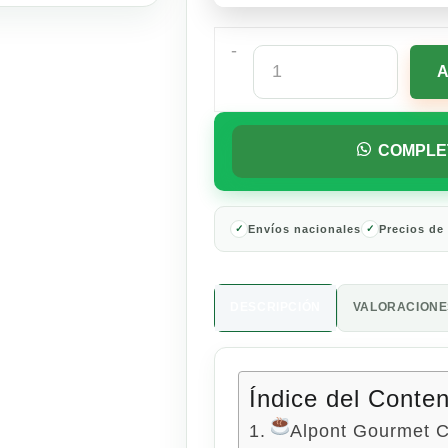
-
Alpont
Gourmet
Café
Molido
Sabor
COMPLE
Avellana
250g
cantidad
Envíos nacionales
Precios de
DESCRIPCIÓN
VALORACIONES
Índice del Conte
Alpont Gourmet C