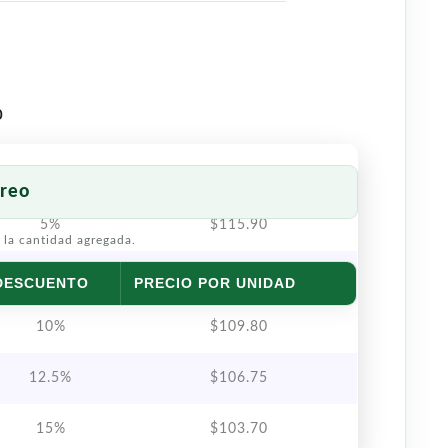
o
reo
5%
$
115.90
 la cantidad agregada.
7.5%
$
112.85
DESCUENTO
PRECIO POR UNIDAD
10%
$
109.80
12.5%
$
106.75
15%
$
103.70