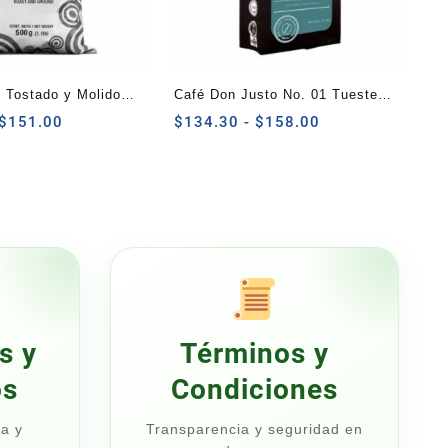
é Tostado y Molido
Café Don Justo No. 01 Tueste
Rango
Americano Molido 500g
Rango
$
151.00
$
134.30
-
$
158.00
de
de
precios:
precios:
desde
desde
$128.35
$134.30
hasta
hasta
$151.00
$158.00
s y
Términos y
os
Condiciones
a y
Transparencia y seguridad en