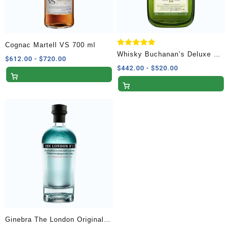
Cognac Martell VS 700 ml
Valorado
Whisky Buchanan’s Deluxe 12
Rango
$
612.00
-
$
720.00
con
5.00
Años Blended Scotch 750 ml
Rango
$
442.00
-
$
520.00
de
de 5
de
precios:
precios:
desde
desde
$612.00
$442.00
hasta
hasta
$720.00
$520.00
Ginebra The London Original