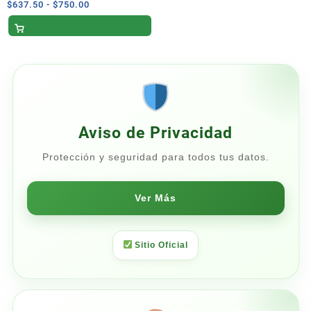
Blue 700 ml
Rango
$
637.50
-
$
750.00
de
precios:
desde
$637.50
hasta
$750.00
Aviso de Privacidad
Protección y seguridad para todos tus datos.
Ver Más
Sitio Oficial