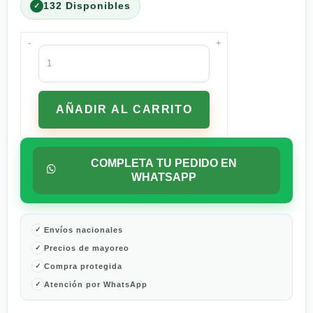
132 Disponibles
-
+
Whisky
Buchanan's
Special
Reserve
AÑADIR AL CARRITO
18
Años
750
ml
COMPLETA TU PEDIDO EN
cantidad
WHATSAPP
Envíos nacionales
Precios de mayoreo
Compra protegida
Atención por WhatsApp