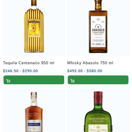
Tequila Centenario 950 ml
Whisky Abasolo 750 ml
Rango
Rango
$
246.50
-
$
290.00
$
493.00
-
$
580.00
de
de
precios:
precios:
desde
desde
$246.50
$493.00
hasta
hasta
$290.00
$580.00