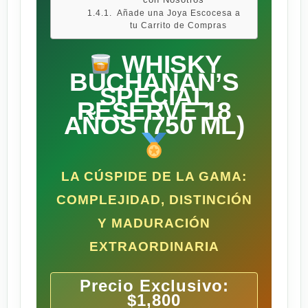
Añade una Joya Escocesa a
tu Carrito de Compras
WHISKY
BUCHANAN’S
SPECIAL
RESERVE 18
AÑOS (750 ML)
LA CÚSPIDE DE LA GAMA:
COMPLEJIDAD, DISTINCIÓN
Y MADURACIÓN
EXTRAORDINARIA
Precio Exclusivo:
$1,800