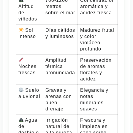
700-1200
Concentración
Altitud
metros
aromática y
de
sobre el mar
acidez fresca
viñedos
Sol
Días cálidos
Madurez frutal
intenso
y luminosos
y color
violáceo
profundo
Amplitud
Preservación
Noches
térmica
de aromas
frescas
pronunciada
florales y
acidez
Suelo
Gravas y
Elegancia y
aluvional
arenas con
notas
buen
minerales
drenaje
suaves
Agua
Irrigación
Frescura y
de
natural de
limpieza en
deshielo
alta pureza
cada sorbo