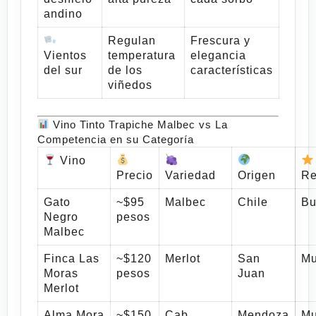
andino
Regulan
Frescura y
Vientos
temperatura
elegancia
del sur
de los
características
viñedos
Vino Tinto Trapiche Malbec vs La
Competencia en su Categoría
Vino
Precio
Variedad
Origen
Re
Gato
~$95
Malbec
Chile
Bu
Negro
pesos
Malbec
Finca Las
~$120
Merlot
San
Mu
Moras
pesos
Juan
Merlot
Alma Mora
~$150
Cab.
Mendoza
Mu