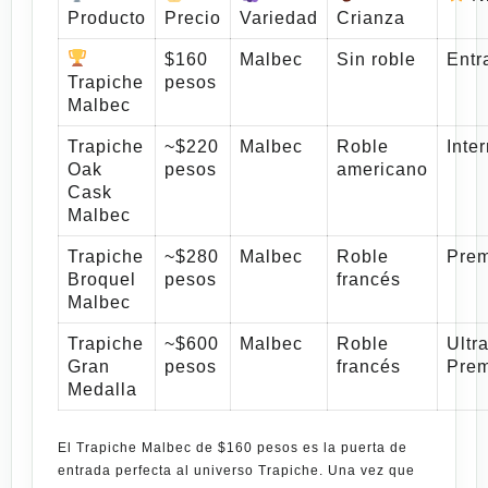
Producto
Precio
Variedad
Crianza
$160
Malbec
Sin roble
Entr
Trapiche
pesos
Malbec
Trapiche
~$220
Malbec
Roble
Inte
Oak
pesos
americano
Cask
Malbec
Trapiche
~$280
Malbec
Roble
Pre
Broquel
pesos
francés
Malbec
Trapiche
~$600
Malbec
Roble
Ultr
Gran
pesos
francés
Pre
Medalla
El
Trapiche Malbec de $160 pesos
es la puerta de
entrada perfecta al universo
Trapiche
. Una vez que