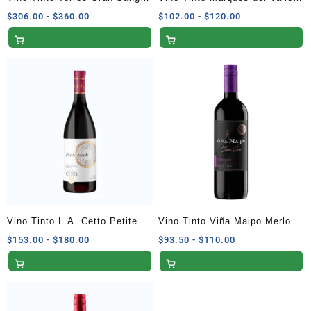
de Toro 750 ml
Cabernet Malbec 750 ml
Rango
Rango
$
306.00
-
$
360.00
$
102.00
-
$
120.00
de
de
precios:
precios:
desde
desde
$306.00
$102.00
hasta
hasta
$360.00
$120.00
Vino Tinto L.A. Cetto Petite
Vino Tinto Viña Maipo Merlot
Sirah 750 ml
750 ml
Rango
Rango
$
153.00
-
$
180.00
$
93.50
-
$
110.00
de
de
precios:
precios:
desde
desde
$153.00
$93.50