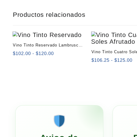
Productos relacionados
Vino Tinto Reservado Lambrusco
Vino Tinto Cuatro Sol
750 ml
Rango
$
102.00
-
$
120.00
de
750 ml
R
$
106.25
-
$
125.00
precios:
d
desde
pr
$102.00
d
hasta
$
$120.00
h
$