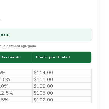
o
oreo
n la cantidad agregada.
Descuento
Precio por Unidad
5%
$
114.00
7.5%
$
111.00
10%
$
108.00
12.5%
$
105.00
15%
$
102.00