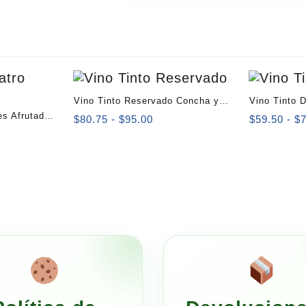
Vino Tinto Reservado Concha y
Vino Tinto 
es Afrutado
Toro Dulce 750 ml
Rango
$
80.75
-
$
95.00
$
59.50
-
$
ango
de
e
precios:
ecios:
desde
esde
$80.75
106.25
hasta
asta
$95.00
125.00