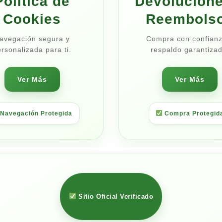
Política de
Devolucione
Cookies
Reembols
avegación segura y
Compra con confianz
rsonalizada para ti.
respaldo garantizad
Ver Más
Ver Más
Navegación Protegida
Compra Protegid
Sitio Oficial Verificado