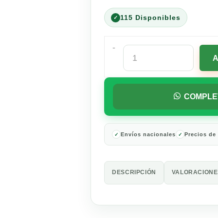
115 Disponibles
-
Vino
Tinto
Finca
Las
Moras
COMPLE
Merlot
750
ml
cantidad
Envíos nacionales
Precios de
DESCRIPCIÓN
VALORACIONES