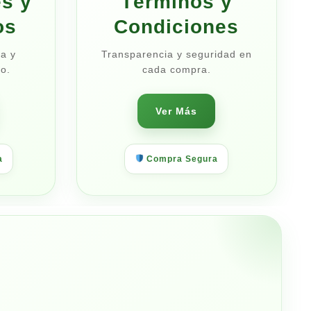
s y
Términos y
os
Condiciones
a y
Transparencia y seguridad en
o.
cada compra.
Ver Más
a
Compra Segura