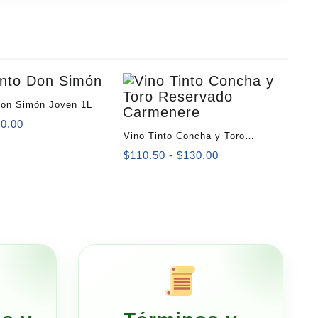
Don Simón Joven 1L
Rango
70.00
Vino Tinto Concha y Toro
de
precios:
Reservado Carmenere 750 ml
Rango
$
110.50
-
$
130.00
desde
de
$59.50
precios:
hasta
desde
$70.00
$110.50
hasta
$130.00