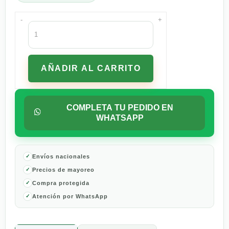
-
+
Vino
Tinto
Campo
Viejo
AÑADIR AL CARRITO
Rioja
Tempranillo
750
ml
COMPLETA TU PEDIDO EN
cantidad
WHATSAPP
Envíos nacionales
Precios de mayoreo
Compra protegida
Atención por WhatsApp