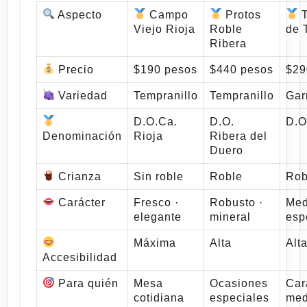
Aspecto
Campo
Protos
T
Viejo Rioja
Roble
de 
Ribera
Precio
$190 pesos
$440 pesos
$29
Variedad
Tempranillo
Tempranillo
Gar
D.O.Ca.
D.O.
D.O
Denominación
Rioja
Ribera del
Duero
Crianza
Sin roble
Roble
Rob
Carácter
Fresco ·
Robusto ·
Med
elegante
mineral
esp
Máxima
Alta
Alt
Accesibilidad
Para quién
Mesa
Ocasiones
Car
cotidiana
especiales
med