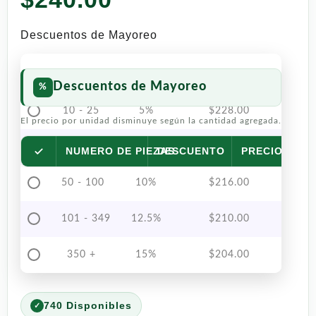
Descuentos de Mayoreo
Descuentos de Mayoreo
10 - 25
5%
$
228.00
El precio por unidad disminuye según la cantidad agregada.
26 - 49
7.5%
$
222.00
NUMERO DE PIEZAS
DESCUENTO
PRECIO POR 
50 - 100
10%
$
216.00
101 - 349
12.5%
$
210.00
350 +
15%
$
204.00
740 Disponibles