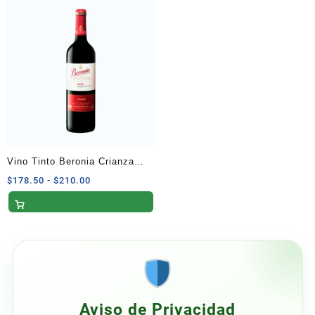
$399.50
$102.00
hasta
hasta
$470.00
$120.00
Vino Tinto Beronia Crianza
750 ml
Rango
$
178.50
-
$
210.00
de
precios:
desde
$178.50
hasta
$210.00
Aviso de Privacidad