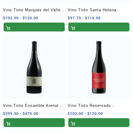
Vino Tinto Marqués del Valle
Vino Tinto Santa Helena
Cabernet Malbec 750 ml
Varietal Carmenère 750 ml
Rango
Rango
$
102.00
-
$
120.00
$
97.75
-
$
115.00
de
de
precios:
precios:
desde
desde
$102.00
$97.75
hasta
hasta
$120.00
$115.00
Vino Tinto Ensamble Arenal
Vino Tinto Reservado
750 ml
Lambrusco 750 ml
Rango
Rango
$
399.50
-
$
470.00
$
102.00
-
$
120.00
de
de
precios:
precios:
desde
desde