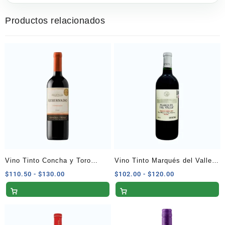
Productos relacionados
Vino Tinto Concha y Toro
Vino Tinto Marqués del Valle
Reservado Carmenere 750 ml
Cabernet Malbec 750 ml
Rango
Rango
$
110.50
-
$
130.00
$
102.00
-
$
120.00
de
de
precios:
precios:
desde
desde
$110.50
$102.00