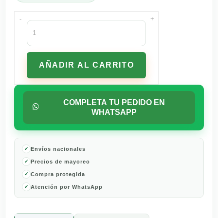
-
+
Vino
Blanco
World
Table
AÑADIR AL CARRITO
Lambrusco
750
ml
cantidad
COMPLETA TU PEDIDO EN
WHATSAPP
Envíos nacionales
Precios de mayoreo
Compra protegida
Atención por WhatsApp