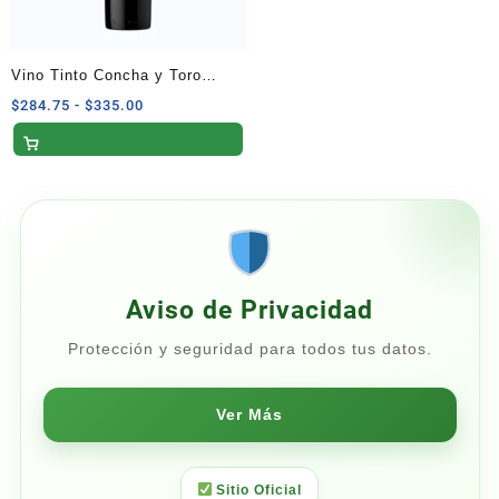
Vino Tinto Concha y Toro
Casillero del Diablo Devil’s
Rango
$
284.75
-
$
335.00
de
Collection 750 ml
precios:
desde
$284.75
hasta
$335.00
Aviso de Privacidad
Protección y seguridad para todos tus datos.
Ver Más
Sitio Oficial