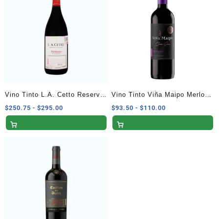
hasta
hasta
$130.00
$120.00
Vino Tinto L.A. Cetto Reserva
Vino Tinto Viña Maipo Merlot
Privada Nebbiolo 750 ml
750 ml
Rango
Rango
$
250.75
-
$
295.00
$
93.50
-
$
110.00
de
de
precios:
precios:
desde
desde
$250.75
$93.50
hasta
hasta
$295.00
$110.00