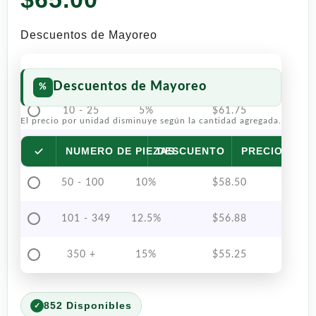
Descuentos de Mayoreo
Descuentos de Mayoreo
10 - 25
5%
$
61.75
El precio por unidad disminuye según la cantidad agregada.
26 - 49
7.5%
$
60.13
NUMERO DE PIEZAS
DESCUENTO
PRECIO POR 
50 - 100
10%
$
58.50
101 - 349
12.5%
$
56.88
350 +
15%
$
55.25
852 Disponibles