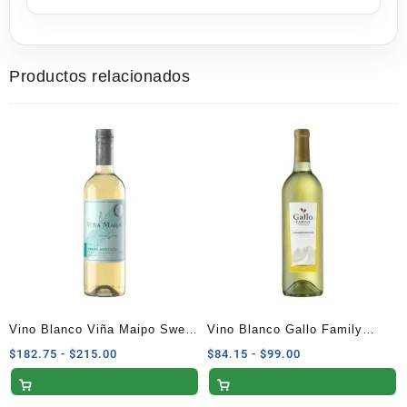
Productos relacionados
Vino Blanco Viña Maipo Sweet
Vino Blanco Gallo Family
Moscato 750ml
California Chardonnay 750ml
Rango
Rango
$
182.75
-
$
215.00
$
84.15
-
$
99.00
de
de
precios:
precios: