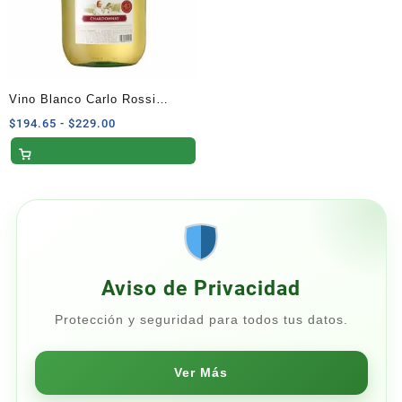
Vino Blanco Carlo Rossi
Chardonnay Caja 4 Litros
Rango
$
194.65
-
$
229.00
de
precios:
desde
$194.65
hasta
$229.00
Aviso de Privacidad
Protección y seguridad para todos tus datos.
Ver Más