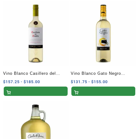
desde
desde
$182.75
$84.15
hasta
hasta
$215.00
$99.00
Vino Blanco Casillero del
Vino Blanco Gato Negro
Diablo Sauvignon Blanc 750ml
Chardonnay 750ml
Rango
Rango
$
157.25
-
$
185.00
$
131.75
-
$
155.00
de
de
precios:
precios:
desde
desde
$157.25
$131.75
hasta
hasta
$185.00
$155.00