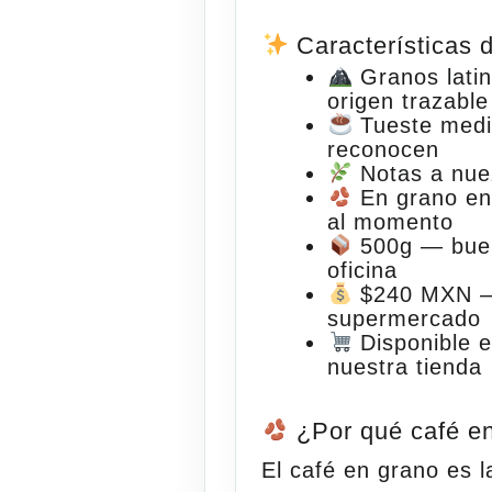
Características 
Granos lati
origen trazable
Tueste med
reconocen
Notas a nue
En grano en
al momento
500g
— buen
oficina
$240 MXN
—
supermercado
Disponible 
nuestra tienda
¿Por qué café en
El café en grano es l