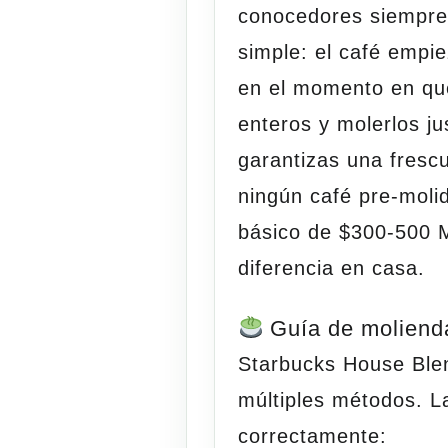
conocedores siempre
simple:
el café empi
en el momento en qu
enteros y molerlos ju
garantizas una fresc
ningún café pre-moli
básico de $300-500 M
diferencia en
casa
.
Guía de molienda
Starbucks House Blen
múltiples métodos. La
correctamente: