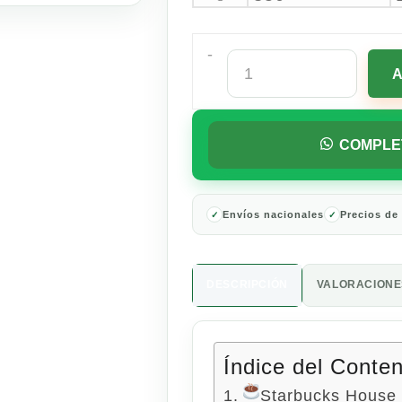
-
Starbucks
House
Blend
Café
en
COMPLE
Grano
1.13
Kg
cantidad
Envíos nacionales
Precios de
DESCRIPCIÓN
VALORACIONES
Índice del Conte
Starbucks House