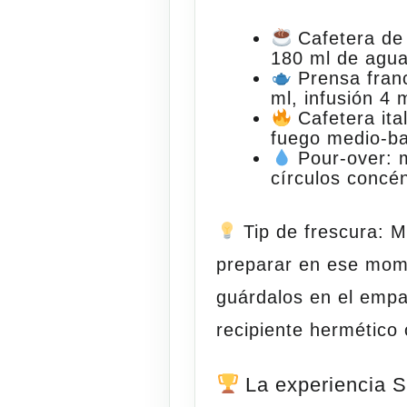
Cafetera de
180 ml de agu
Prensa fran
ml, infusión 4 
Cafetera ita
fuego medio-ba
Pour-over
: 
círculos concén
Tip de frescura:
Mu
preparar en ese mom
guárdalos en el empa
recipiente hermético o
La experiencia St