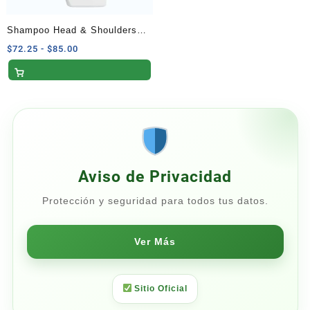
Shampoo Head & Shoulders
Protección Caída con Cafeína
Rango
$
72.25
-
$
85.00
de
– 650 ml
precios:
desde
$72.25
hasta
$85.00
Aviso de Privacidad
Protección y seguridad para todos tus datos.
Ver Más
Sitio Oficial