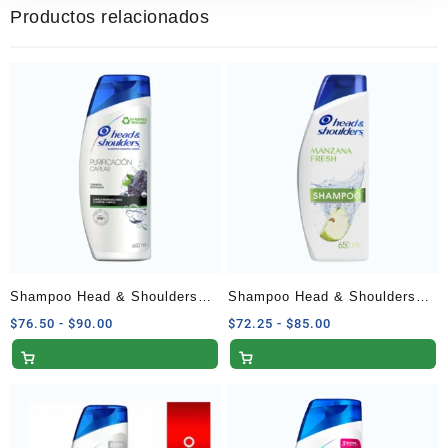
Productos relacionados
Shampoo Head & Shoulders
Shampoo Head & Shoulders
Purificación Capilar con
Manzana Fresh 650 ml
Rango
Rango
$
76.50
-
$
90.00
$
72.25
-
$
85.00
de
de
Carbón Activado 650 ml
precios:
precios:
desde
desde
$76.50
$72.25
hasta
hasta