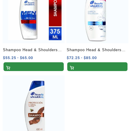
$90.00
$85.00
Shampoo Head & Shoulders
Shampoo Head & Shoulders
Men con Old Spice – 375 ml
Limpieza Renovadora – 650 ml
Rango
Rango
$
55.25
-
$
65.00
$
72.25
-
$
85.00
de
de
precios:
precios:
desde
desde
$55.25
$72.25
hasta
hasta
$65.00
$85.00