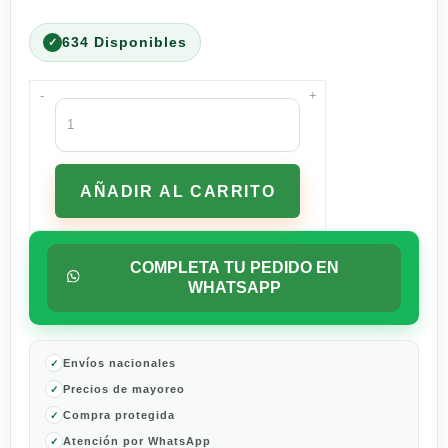
634 Disponibles
-
+
Shampoo
Head
&
Shoulders
AÑADIR AL CARRITO
2
en
1
Limpieza
COMPLETA TU PEDIDO EN
Renovadora
WHATSAPP
–
650
ml
cantidad
Envíos nacionales
Precios de mayoreo
Compra protegida
Atención por WhatsApp