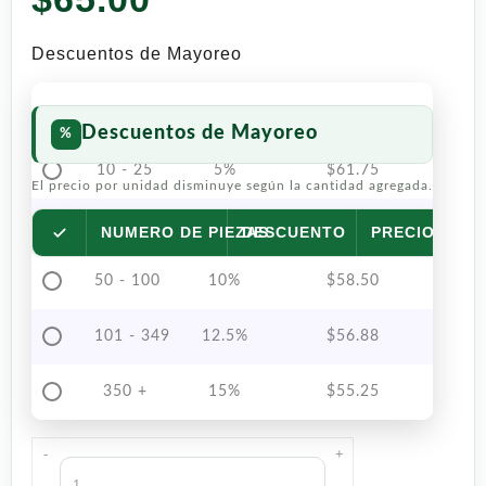
Descuentos de Mayoreo
Descuentos de Mayoreo
10 - 25
5%
$
61.75
El precio por unidad disminuye según la cantidad agregada.
26 - 49
7.5%
$
60.13
NUMERO DE PIEZAS
DESCUENTO
PRECIO POR 
50 - 100
10%
$
58.50
101 - 349
12.5%
$
56.88
350 +
15%
$
55.25
-
+
Salsa