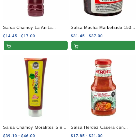
Salsa Chamoy La Anita
Salsa Macha Marketside 150
Chamoy 500 ml
G
Rango
Rango
$
14.45
-
$
17.00
$
31.45
-
$
37.00
de
de
precios:
precios:
desde
desde
$14.45
$31.45
hasta
hasta
$17.00
$37.00
Salsa Chamoy Moralitos Sin
Salsa Herdez Casera con
Azúcar 300 ml Tubo
Chile Habanero 240 G
Rango
Rango
$
39.10
-
$
46.00
$
17.85
-
$
21.00