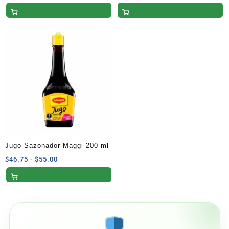
de
de
Depresible
precios:
precios:
desde
desde
$39.10
$17.85
hasta
hasta
$46.00
$21.00
Jugo Sazonador Maggi 200 ml
Rango
$
46.75
-
$
55.00
de
precios:
desde
$46.75
hasta
$55.00