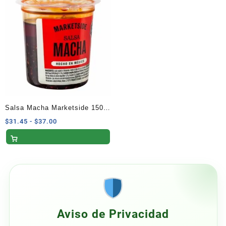
$28.05
$19.55
hasta
hasta
$33.00
$23.00
Salsa Macha Marketside 150
G
Rango
$
31.45
-
$
37.00
de
precios:
desde
$31.45
hasta
$37.00
Aviso de Privacidad