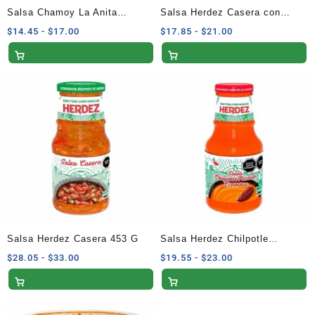
Salsa Chamoy La Anita
Salsa Herdez Casera con
Chamoy 500 ml
Chile Habanero 240 G
Rango
Rango
$
14.45
-
$
17.00
$
17.85
-
$
21.00
de
de
precios:
precios:
desde
desde
$14.45
$17.85
hasta
hasta
$17.00
$21.00
Salsa Herdez Casera 453 G
Salsa Herdez Chilpotle
Picante Cremosa 240 G
Rango
Rango
$
28.05
-
$
33.00
$
19.55
-
$
23.00
de
de
precios:
precios:
desde
desde