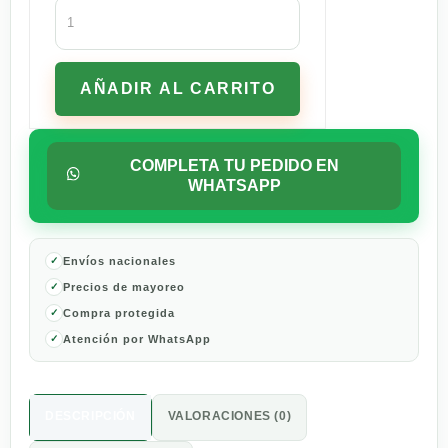
Salsa
De
Chile
Chipotle
AÑADIR AL CARRITO
La
Costeña
Doña
Chonita
COMPLETA TU PEDIDO EN
350
WHATSAPP
G
cantidad
Envíos nacionales
Precios de mayoreo
Compra protegida
Atención por WhatsApp
DESCRIPCIÓN
VALORACIONES (0)