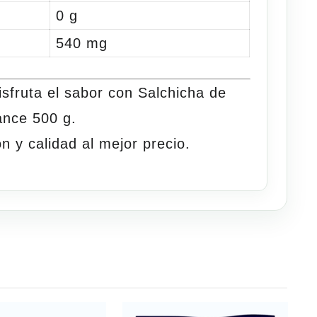
0 g
540 mg
isfruta el sabor con
Salchicha de
ance 500 g
.
ón y calidad al mejor precio.