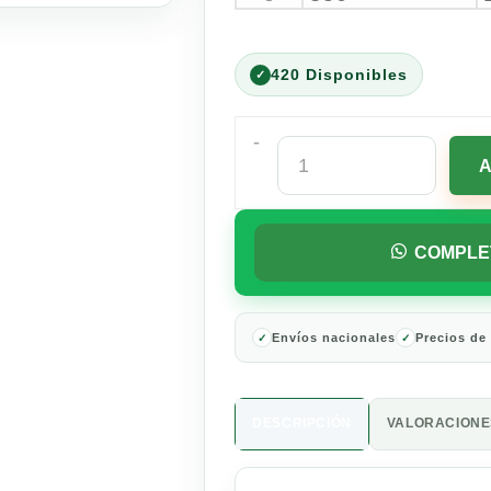
420 Disponibles
-
Salchicha
de
Pavo
San
Rafael
COMPLE
Balance
500
G
cantidad
Envíos nacionales
Precios de
DESCRIPCIÓN
VALORACIONES