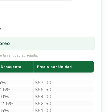
o
oreo
n la cantidad agregada.
Descuento
Precio por Unidad
5%
$
57.00
7.5%
$
55.50
10%
$
54.00
12.5%
$
52.50
15%
$
51.00