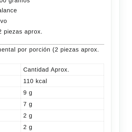
500 gramos
alance
avo
2 piezas
aprox
.
ental por porción (2 piezas aprox.
Cantidad Aprox.
110 kcal
9 g
7 g
2 g
2 g