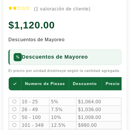
(
1
valoración de cliente)
Valorado
1
con
$
1,120.00
2.00
de 5
en
base
Descuentos de Mayoreo
a
valoración
de
un
Descuentos de Mayoreo
cliente
El precio por unidad disminuye según la cantidad agregada.
Numero de Piezas
Descuento
Precio por
10 - 25
5%
$
1,064.00
26 - 49
7.5%
$
1,036.00
50 - 100
10%
$
1,008.00
101 - 349
12.5%
$
980.00