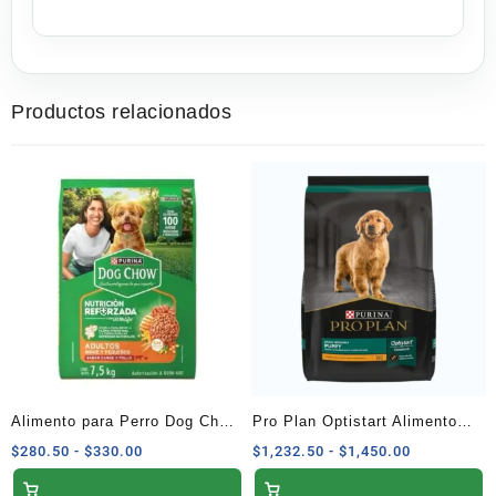
Productos relacionados
Alimento para Perro Dog Chow
Pro Plan Optistart Alimento
Extra Life Adultos Minis y
Seco Cachorros Raza Mediana
Rango
Rango
$
280.50
-
$
330.00
$
1,232.50
-
$
1,450.00
de
de
Pequeños 7.5 kg
Receta Pollo y Arroz 13 kg