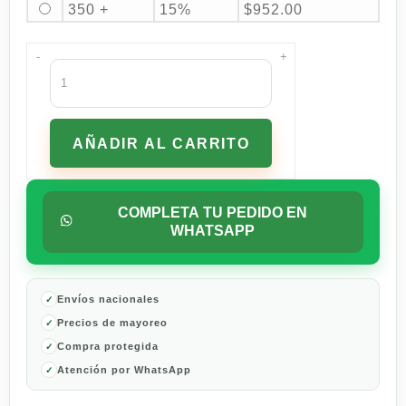
350 +
15%
$
952.00
-
+
Royal
Canin
Maxi
Adult
AÑADIR AL CARRITO
Croquetas
Para
Perros
Grandes
COMPLETA TU PEDIDO EN
7.72
WHATSAPP
Kg
cantidad
Envíos nacionales
Precios de mayoreo
Compra protegida
Atención por WhatsApp