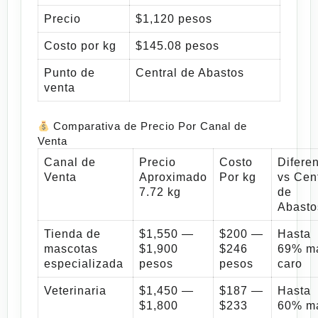
Precio
$1,120 pesos
Costo por kg
$145.08 pesos
Punto de
Central de Abastos
venta
Comparativa de Precio Por Canal de
Venta
Canal de
Precio
Costo
Difere
Venta
Aproximado
Por kg
vs Cen
7.72 kg
de
Abasto
Tienda de
$1,550 —
$200 —
Hasta
mascotas
$1,900
$246
69% m
especializada
pesos
pesos
caro
Veterinaria
$1,450 —
$187 —
Hasta
$1,800
$233
60% m