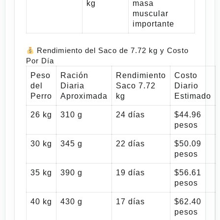
kg
masa
muscular
importante
Rendimiento del Saco de 7.72 kg y Costo
Por Día
Peso
Ración
Rendimiento
Costo
del
Diaria
Saco 7.72
Diario
Perro
Aproximada
kg
Estimado
26 kg
310 g
24 días
$44.96
pesos
30 kg
345 g
22 días
$50.09
pesos
35 kg
390 g
19 días
$56.61
pesos
40 kg
430 g
17 días
$62.40
pesos