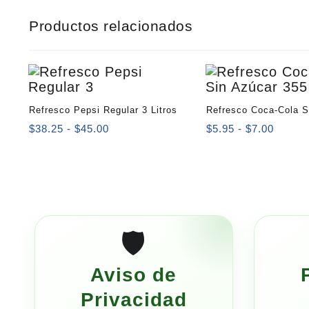
Productos relacionados
Refresco Pepsi Regular 3 Litros
Refresco Coca-Cola S
Rango
355 ml
Rango
$
38.25
-
$
45.00
$
5.95
-
$
7.00
de
de
precios:
precio
desde
desde
$38.25
$5.95
hasta
hasta
$45.00
$7.00
🛡️
Aviso de
Privacidad