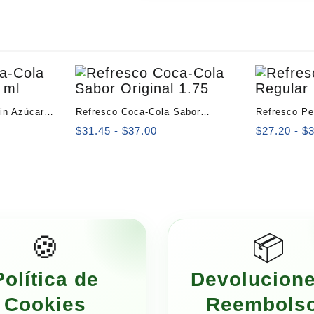
in Azúcar
Refresco Coca-Cola Sabor
Refresco Pe
Original 1.75 Litros
Rango
$
31.45
-
$
37.00
$
27.20
-
$
de
s:
precios:
desde
$31.45
hasta
$37.00
🍪
📦
Política de
Devolucione
Cookies
Reembols