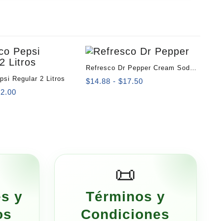
Refresco Dr Pepper Cream Soda
psi Regular 2 Litros
355 ml
Rango
$
14.88
-
$
17.50
Rango
de
32.00
de
precios:
precios:
desde
desde
$14.88
$27.20
hasta
hasta
$17.50
$32.00
📜
s y
Términos y
os
Condiciones