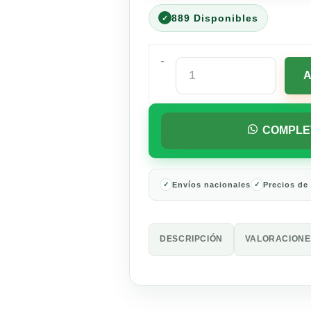
889 Disponibles
-
Refresco
Coca-
Cola
Sabor
Original
COMPLE
2
Botellas
2
Litros
Envíos nacionales
Precios de
cantidad
DESCRIPCIÓN
VALORACIONES