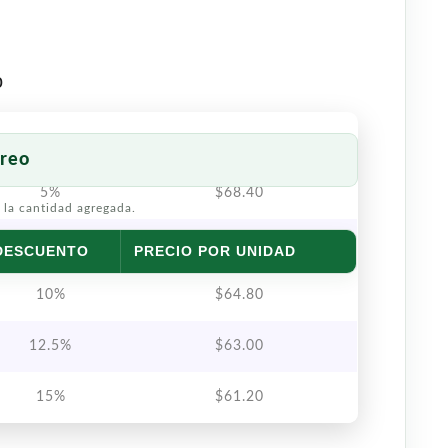
o
reo
5%
$
68.40
 la cantidad agregada.
7.5%
$
66.60
DESCUENTO
PRECIO POR UNIDAD
10%
$
64.80
12.5%
$
63.00
15%
$
61.20