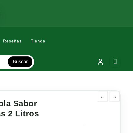
Reseñas
Tienda
Buscar
←
→
ola Sabor
as 2 Litros