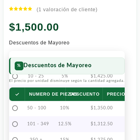
(
1
valoración de cliente)
Valorado
1
con
5.00
$
1,500.00
de 5 en
base a
valoración
de un
Descuentos de Mayoreo
cliente
Descuentos de Mayoreo
10 - 25
5%
$
1,425.00
El precio por unidad disminuye según la cantidad agregada.
26 - 49
7.5%
$
1,387.50
NUMERO DE PIEZAS
DESCUENTO
PRECIO POR 
50 - 100
10%
$
1,350.00
101 - 349
12.5%
$
1,312.50
350 +
15%
$
1,275.00