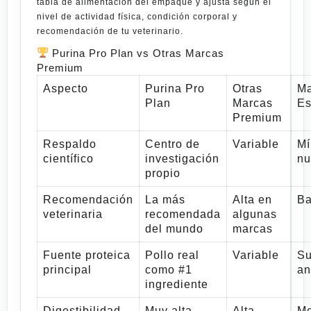
tabla de alimentación del empaque y ajusta según el
nivel de actividad física, condición corporal y
recomendación de tu veterinario.
Purina Pro Plan vs Otras Marcas
Premium
Aspecto
Purina Pro
Otras
Ma
Plan
Marcas
Es
Premium
Respaldo
Centro de
Variable
Mí
científico
investigación
nu
propio
Recomendación
La más
Alta en
Ba
veterinaria
recomendada
algunas
del mundo
marcas
Fuente proteica
Pollo real
Variable
Su
principal
como #1
an
ingrediente
Digestibilidad
Muy alta
Alta
Me