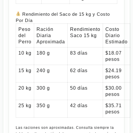
Rendimiento del Saco de 15 kg y Costo
Por Día
Peso
Ración
Rendimiento
Costo
del
Diaria
Saco 15 kg
Diario
Perro
Aproximada
Estimado
10 kg
180 g
83 días
$18.07
pesos
15 kg
240 g
62 días
$24.19
pesos
20 kg
300 g
50 días
$30.00
pesos
25 kg
350 g
42 días
$35.71
pesos
Las raciones son aproximadas. Consulta siempre la