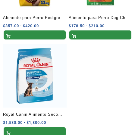
Alimento para Perro Pedigree
Alimento para Perro Dog Chow
Adulto con Res y Vegetales 11
Extra Life Adulto Minis y
Rango
Rango
$
357.00
-
$
420.00
$
178.50
-
$
210.00
de
de
kg
Pequeños 4 kg
precios:
precios:
desde
desde
$357.00
$178.50
hasta
hasta
$420.00
$210.00
Royal Canin Alimento Seco
para Cachorros de Raza
Rango
$
1,530.00
-
$
1,800.00
de
Grande 13.6 kg
precios: