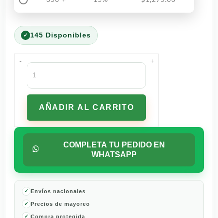
145 Disponibles
-
+
Purina
Pro
Plan
Alimento
AÑADIR AL CARRITO
Para
Perro
Adulto
Raza
COMPLETA TU PEDIDO EN
Mediana
WHATSAPP
Sabor
Pollo
15
kg
Envíos nacionales
cantidad
Precios de mayoreo
Compra protegida