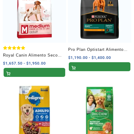
Pro Plan Optistart Alimento
Valorado
Royal Canin Alimento Seco
Seco Cachorros Raza Grande
Rango
$
1,190.00
-
$
1,400.00
con
5.00
para Perro Adulto Raza
Rango
$
1,657.50
-
$
1,950.00
de
Receta Pollo y Arroz 13 kg
de 5
de
precios:
Mediana 13.6 kg
precios:
desde
desde
$1,190.00
$1,657.50
hasta
hasta
$1,400.00
$1,950.00