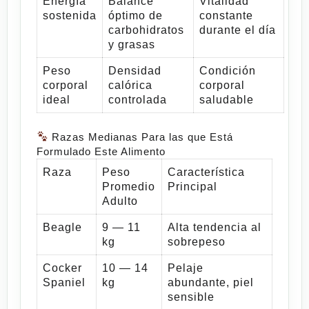
Energía
Balance
Vitalidad
sostenida
óptimo de
constante
carbohidratos
durante el día
y grasas
Peso
Densidad
Condición
corporal
calórica
corporal
ideal
controlada
saludable
Razas Medianas Para las que Está
Formulado Este Alimento
Raza
Peso
Característica
Promedio
Principal
Adulto
Beagle
9 — 11
Alta tendencia al
kg
sobrepeso
Cocker
10 — 14
Pelaje
Spaniel
kg
abundante, piel
sensible