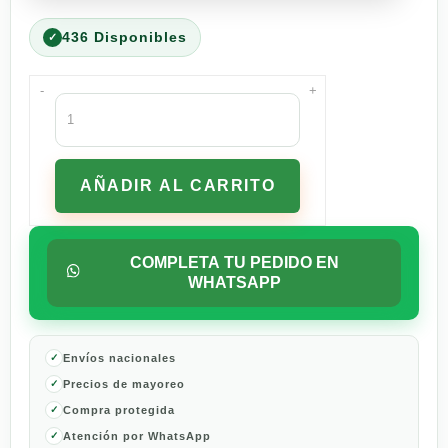
436 Disponibles
-
+
Pro
Plan
Optiage
Active
AÑADIR AL CARRITO
Mind
Alimento
Seco
para
COMPLETA TU PEDIDO EN
Perros
WHATSAPP
Senior
13
kg
cantidad
Envíos nacionales
Precios de mayoreo
Compra protegida
Atención por WhatsApp