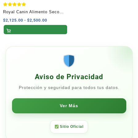
Valorado
Royal Canin Alimento Seco
con
5.00
para Cachorros de Raza
Rango
$
2,125.00
-
$
2,500.00
de 5
de
Mediana 13.6 kg
precios:
desde
$2,125.00
hasta
$2,500.00
Aviso de Privacidad
Protección y seguridad para todos tus datos.
Ver Más
Sitio Oficial