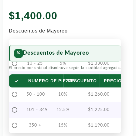
$
1,400.00
Descuentos de Mayoreo
Descuentos de Mayoreo
10 - 25
5%
$
1,330.00
El precio por unidad disminuye según la cantidad agregada.
26 - 49
7.5%
$
1,295.00
NUMERO DE PIEZAS
DESCUENTO
PRECIO POR 
50 - 100
10%
$
1,260.00
101 - 349
12.5%
$
1,225.00
350 +
15%
$
1,190.00